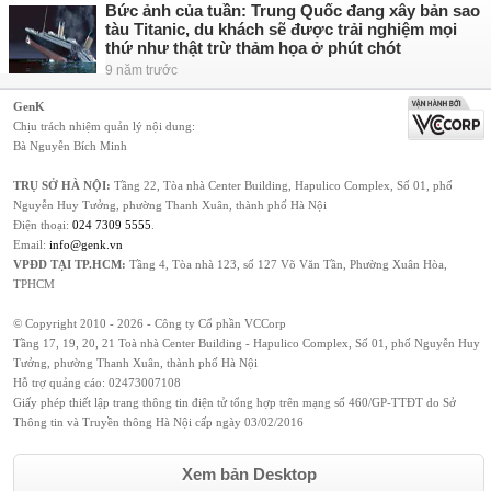
Bức ảnh của tuần: Trung Quốc đang xây bản sao
tàu Titanic, du khách sẽ được trải nghiệm mọi
thứ như thật trừ thảm họa ở phút chót
9 năm trước
GenK
Chịu trách nhiệm quản lý nội dung:
Bà Nguyễn Bích Minh
TRỤ SỞ HÀ NỘI:
Tầng 22, Tòa nhà Center Building, Hapulico Complex, Số 01, phố
Nguyễn Huy Tưởng, phường Thanh Xuân, thành phố Hà Nội
Điện thoại:
024 7309 5555
.
Email:
info@genk.vn
VPĐD TẠI TP.HCM:
Tầng 4, Tòa nhà 123, số 127 Võ Văn Tần, Phường Xuân Hòa,
TPHCM
© Copyright 2010 - 2026 - Công ty Cổ phần VCCorp
Tầng 17, 19, 20, 21 Toà nhà Center Building - Hapulico Complex, Số 01, phố Nguyễn Huy
Tưởng, phường Thanh Xuân, thành phố Hà Nội
Hỗ trợ quảng cáo:
02473007108
Giấy phép thiết lập trang thông tin điện tử tổng hợp trên mạng số 460/GP-TTĐT do Sở
Thông tin và Truyền thông Hà Nội cấp ngày 03/02/2016
Xem bản Desktop