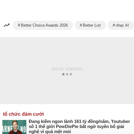
Better Choice Awards 2026
Better List
nhạc AI
tổ chức đám cưới
Đang kiếm ngon lành 161 tỷ đồng/năm, Youtuber
số 1 thế giới PewDiePie bất ngờ tuyên bố giải
nghệ vì quá mệt mỏi