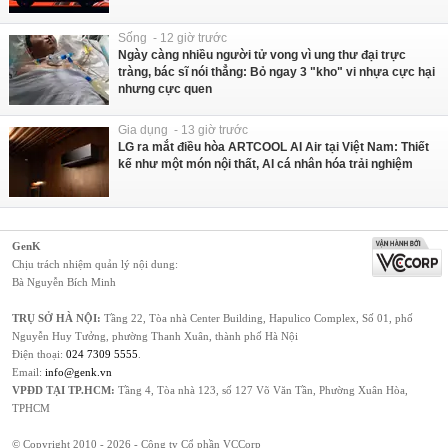
Sống - 12 giờ trước
Ngày càng nhiều người tử vong vì ung thư đại trực
tràng, bác sĩ nói thẳng: Bỏ ngay 3 "kho" vi nhựa cực hại
nhưng cực quen
Gia dụng - 13 giờ trước
LG ra mắt điều hòa ARTCOOL AI Air tại Việt Nam: Thiết
kế như một món nội thất, AI cá nhân hóa trải nghiệm
GenK
Chịu trách nhiệm quản lý nội dung:
Bà Nguyễn Bích Minh
TRỤ SỞ HÀ NỘI:
Tầng 22, Tòa nhà Center Building, Hapulico Complex, Số 01, phố
Nguyễn Huy Tưởng, phường Thanh Xuân, thành phố Hà Nội
Điện thoại:
024 7309 5555
.
Email:
info@genk.vn
VPĐD TẠI TP.HCM:
Tầng 4, Tòa nhà 123, số 127 Võ Văn Tần, Phường Xuân Hòa,
TPHCM
© Copyright 2010 - 2026 - Công ty Cổ phần VCCorp