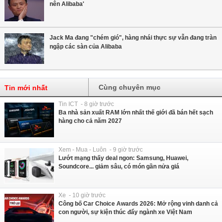
nên Alibaba'
Jack Ma đang "chém gió", hàng nhái thực sự vẫn đang tràn
ngập các sàn của Alibaba
Cùng chuyên mục
Tin mới nhất
Tin ICT - 8 giờ trước
Ba nhà sản xuất RAM lớn nhất thế giới đã bán hết sạch
hàng cho cả năm 2027
Xem - Mua - Luôn - 9 giờ trước
Lướt mạng thấy deal ngon: Samsung, Huawei,
Soundcore... giảm sâu, có món gần nửa giá
Xe - 10 giờ trước
Công bố Car Choice Awards 2026: Mở rộng vinh danh cả
con người, sự kiện thúc đẩy ngành xe Việt Nam