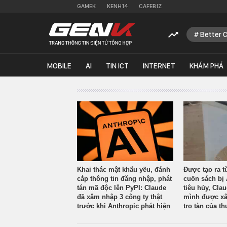
GAMEK
KENH14
CAFEBIZ
Better 
MOBILE
AI
TIN ICT
INTERNET
KHÁM PHÁ
Khai thác mật khẩu yếu, đánh
Được tạo ra t
cắp thông tin đăng nhập, phát
cuốn sách bị 
tán mã độc lên PyPI: Claude
tiêu hủy, Cla
đã xâm nhập 3 công ty thật
mình được xâ
trước khi Anthropic phát hiện
tro tàn của th