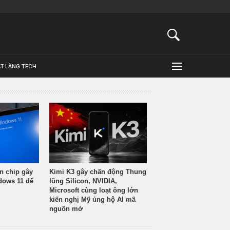
ẬT LÀNG TECH
n chip gây
Kimi K3 gây chấn động Thung
ndows 11 để
lũng Silicon, NVIDIA,
Microsoft cùng loạt ông lớn
kiến nghị Mỹ ủng hộ AI mã
nguồn mở