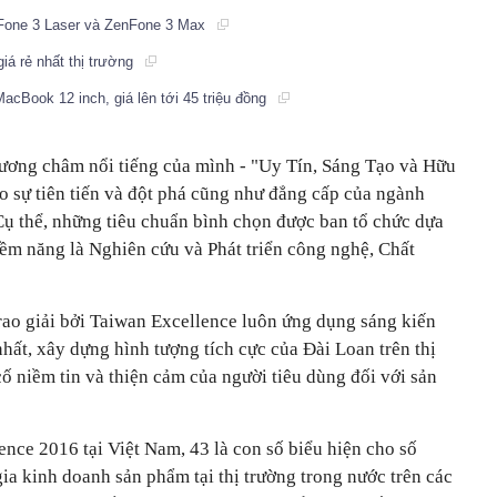
nFone 3 Laser và ZenFone 3 Max
 giá rẻ nhất thị trường
acBook 12 inch, giá lên tới 45 triệu đồng
ương châm nổi tiếng của mình - "Uy Tín, Sáng Tạo và Hữu
ho sự tiên tiến và đột phá cũng như đẳng cấp của ngành
Cụ thể, những tiêu chuẩn bình chọn được ban tổ chức dựa
iềm năng là Nghiên cứu và Phát triển công nghệ, Chất
rao giải bởi Taiwan Excellence luôn ứng dụng sáng kiến
nhất, xây dựng hình tượng tích cực của Đài Loan trên thị
ố niềm tin và thiện cảm của người tiêu dùng đối với sản
nce 2016 tại Việt Nam, 43 là con số biểu hiện cho số
ia kinh doanh sản phẩm tại thị trường trong nước trên các