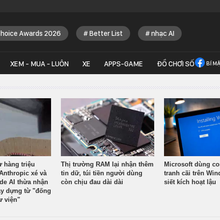
Choice Awards 2026
Better List
nhạc AI
XEM - MUA - LUÔN
XE
APPS-GAME
ĐỒ CHƠI SỐ
BÍ M
ừ hàng triệu
Thị trường RAM lại nhận thêm
Microsoft dùng co
Anthropic xé và
tin dữ, túi tiền người dùng
tranh cãi trên Wi
ude AI thừa nhận
còn chịu đau dài dài
siết kích hoạt lậu
y dựng từ "đống
ư viện"