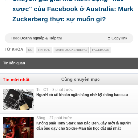
xược" của Facebook ở Australia: Mark
Zuckerberg thực sự muốn gì?
Theo
Doanh nghiệp & Tiếp thị
Copy link
TỪ KHÓA
ÚC
TIN TỨC
MARK ZUCKERBERG
FACEBOOK
Tin liên quan
Cùng chuyên mục
Tin mới nhất
Tin ICT - 8 phút trước
Người có tài khoản ngân hàng nhớ kỹ thông báo sau
Sống - 27 phút trước
Không phải Tony Stark hay bác Ben, đây mới là người
đàn ông dạy cho Spider-Man bài học đắt giá nhất