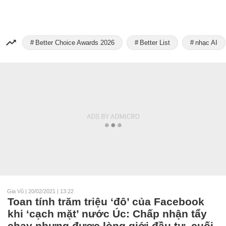
Better Choice Awards 2026
Better List
nhạc AI
Gia Vũ
|
20/02/2021 | 13:22
Toan tính trăm triệu ‘đô’ của Facebook
khi ‘cạch mặt’ nước Úc: Chấp nhận tẩy
chay nhưng được lòng giới đầu tư, cuối