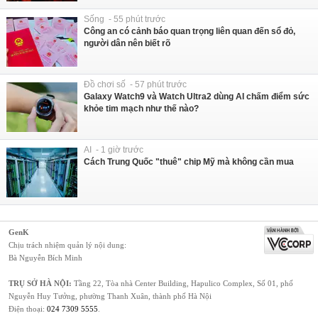
Sống - 55 phút trước
Công an có cảnh báo quan trọng liên quan đến sổ đỏ,
người dân nên biết rõ
Đồ chơi số - 57 phút trước
Galaxy Watch9 và Watch Ultra2 dùng AI chấm điểm sức
khỏe tim mạch như thế nào?
AI - 1 giờ trước
Cách Trung Quốc "thuê" chip Mỹ mà không cần mua
GenK
Chịu trách nhiệm quản lý nội dung:
Bà Nguyễn Bích Minh
TRỤ SỞ HÀ NỘI:
Tầng 22, Tòa nhà Center Building, Hapulico Complex, Số 01, phố
Nguyễn Huy Tưởng, phường Thanh Xuân, thành phố Hà Nội
Điện thoại:
024 7309 5555
.