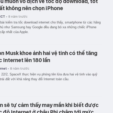
u muốn vô địch về tốc độ download, tốt
ất không nên chọn iPhone
ICT -
8 năm trước
bài kiểm tra tốc download internet cho thấy, smartphone từ các hãng
thủ như Samsung hay Google đều đang bỏ xa những chiếc iPhone
cấp nhất của Apple.
on Musk khoe ảnh hai vệ tinh có thể tăng
c Internet lên 180 lần
rnet -
8 năm trước
22/2, SpaceX thực hiện vụ phóng tên lửa đưa hai vệ tinh vào quỹ
trái đất với khả năng thay đổi Internet toàn cầu.
n sẽ tự cảm thấy may mắn khi biết được
c độ Internet ở châu Phi chậm tới mức