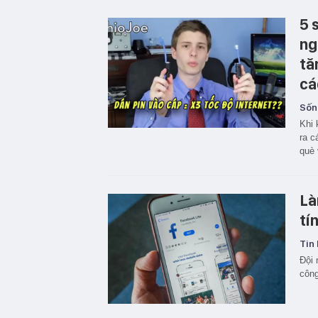
5 
ng
tă
cá
Sốn
Khi 
ra c
què 
Là
tí
Tin 
Đội 
công