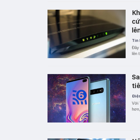
Kh
cứ
lê
Tin 
Đây 
lên 
Sa
ti
Điện
Với 
hơn,