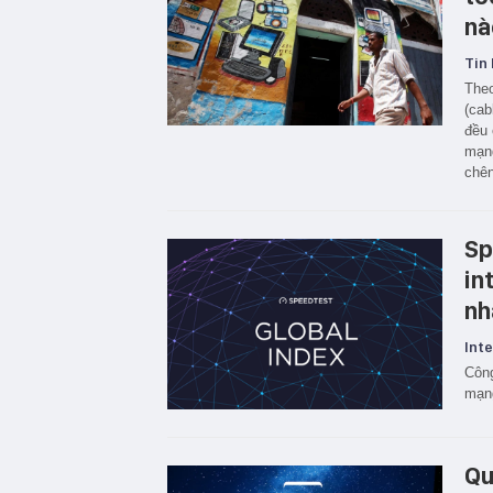
nà
Tin 
Theo
(cab
đều 
mạng
chên
Sp
int
nh
Inte
Công
mạn
Qu