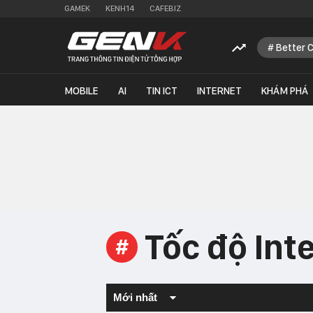
GAMEK
KENH14
CAFEBIZ
Better 
MOBILE
AI
TIN ICT
INTERNET
KHÁM PHÁ
Tốc độ Int
#
Mới nhất