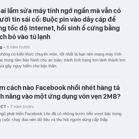
sai lầm sửa máy tính ngớ ngẩn mà vẫn có
ười tin sái cổ: Buộc pin vào dây cáp để
ng tốc độ Internet, hồi sinh ổ cứng bằng
ch bỏ vào tủ lạnh
g -
6 năm trước
không có kiến thức chuyên môn, tốt nhất là bạn nên mang máy tính
ác trung tâm bảo hành cho an toàn, tránh tình trạng lợn lành thành lợn
và gây nguy hiểm cho bản thân.
m cách nào Facebook nhồi nhét hàng tá
nh năng vào một ứng dụng vỏn vẹn 2MB?
ICT -
7 năm trước
ngũ phát triển Facebook Lite đã có những bước tiến vượt bậc trong
 cuộc chạy đua nén dữ liệu và thu hút người dùng cấp thấp.