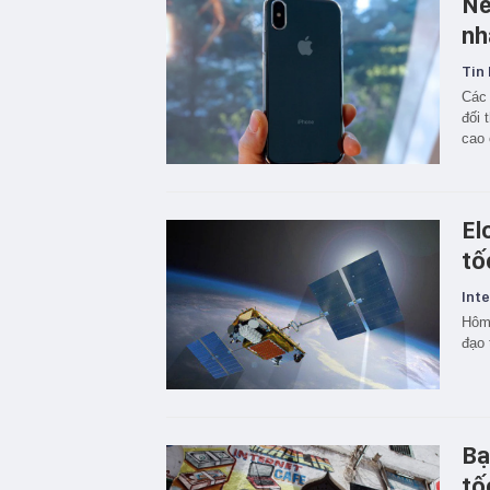
Nế
nh
Tin 
Các 
đối 
cao 
El
tố
Inte
Hôm 
đạo 
Bạ
tố