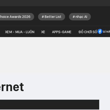
Choice Awards 2026
Better List
nhạc AI
XEM - MUA - LUÔN
XE
APPS-GAME
ĐỒ CHƠI SỐ
BÍ M
ernet