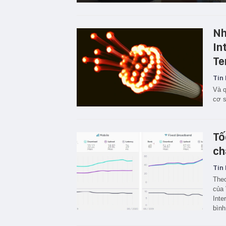
Nh
In
Te
Tin 
Và q
cơ s
Tố
ch
Tin 
Theo
của 
Inte
bình