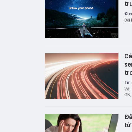
tr
Điện
Đôi 
Cá
se
tr
Tin 
Với 
GB, 
Đâ
từ