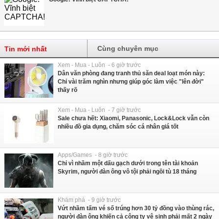
Cùng chuyên mục
Tin mới nhất
Xem - Mua - Luôn - 6 giờ trước
Dân văn phòng đang tranh thủ săn deal loạt món này:
Chỉ vài trăm nghìn nhưng giúp góc làm việc "lên đời"
thấy rõ
Xem - Mua - Luôn - 7 giờ trước
Sale chưa hết: Xiaomi, Panasonic, Lock&Lock vẫn còn
nhiều đồ gia dụng, chăm sóc cá nhân giá tốt
Apps/Games - 8 giờ trước
Chỉ vì nhầm một dấu gạch dưới trong tên tài khoản
Skyrim, người đàn ông vô tội phải ngồi tù 18 tháng
Khám phá - 9 giờ trước
Vứt nhầm tấm vé số trúng hơn 30 tỷ đồng vào thùng rác,
người đàn ông khiến cả công ty vệ sinh phải mất 2 ngày