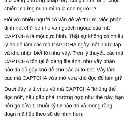
thứ bằng phương pháp này, cũng chính là 1 "cuộc
chiến" chứng minh mình là con người !?
Đối với nhiều người có vấn đề về thị lực, việc phân
định nét chữ bé nhỏ và nguệch ngoạc của mã
CAPTCHA là một cực hình. Thật sự không có nhiều
lý do để làm các mã CAPTCHA ngày một phức tạp
và khó nhận biết tới như vậy. Trên lý thuyết, các mã
CAPTCHA tồn tại ở dạng file ảnh, như vậy phần
nào đã đủ gây khó dễ cho các auto-bot. Vậy làm
các mã CAPTCHA vừa mờ vừa khó đọc để làm gì?
Dưới đây là 1 ví dụ về mã CAPTCHA "không thể
đọc nổi", nếu gặp phải trường hợp như thế này, bạn
nên gõ bừa 1 chuỗi ký tự nào đó và mong rằng
đoạn mã tiếp theo sẽ dễ nhìn hơn.