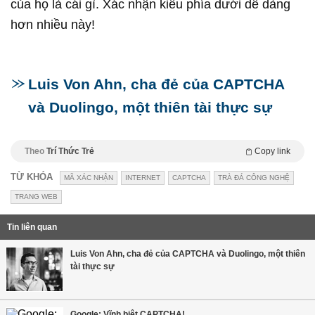
của họ là cái gì. Xác nhận kiểu phía dưới dễ dàng
hơn nhiều này!
Luis Von Ahn, cha đẻ của CAPTCHA
và Duolingo, một thiên tài thực sự
Theo
Trí Thức Trẻ
Copy link
TỪ KHÓA
MÃ XÁC NHẬN
INTERNET
CAPTCHA
TRÀ ĐÁ CÔNG NGHỆ
TRANG WEB
Tin liên quan
Luis Von Ahn, cha đẻ của CAPTCHA và Duolingo, một thiên
tài thực sự
Google: Vĩnh biệt CAPTCHA!