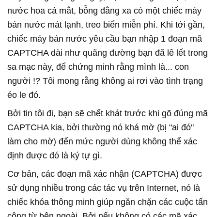
nước hoa cả mắt, bỗng đằng xa có một chiếc máy
bán nước mát lạnh, treo biển miễn phí. Khi tới gần,
chiếc máy bán nước yêu cầu bạn nhập 1 đoạn mã
CAPTCHA dài như quãng đường bạn đã lê lết trong
sa mạc này, để chứng minh rằng mình là... con
người !? Tôi mong rằng không ai rơi vào tình trạng
éo le đó.
Bởi tin tôi đi, bạn sẽ chết khát trước khi gõ đúng mã
CAPTCHA kia, bởi thường nó khá mờ (bị "ai đó"
làm cho mờ) đến mức người dùng không thể xác
định được đó là ký tự gì.
Cơ bản, các đoạn mã xác nhận (CAPTCHA) được
sử dụng nhiều trong các tác vụ trên Internet, nó là
chiếc khóa thông minh giúp ngăn chặn các cuộc tấn
công từ bên ngoài. Bởi nếu không có các mã xác