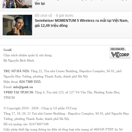
tìm lại
Đồ chơi số - 9 giờ trước
Sennheiser MOMENTUM 5 Wireless ra mắt tại Việt Nam,
giá 12,49 triệu đồng
GenK
Chịu trách nhiệm quản lý nội dung:
Bà Nguyễn Bích Minh
TRỤ SỞ HÀ NỘI:
Tầng 22, Tòa nhà Center Building, Hapulico Complex, Số 01, phố
Nguyễn Huy Tưởng, phường Thanh Xuân, thành phố Hà Nội
Điện thoại:
024 7309 5555
.
Email:
info@genk.vn
VPĐD TẠI TP.HCM:
Tầng 4, Tòa nhà 123, số 127 Võ Văn Tần, Phường Xuân Hòa,
TPHCM
© Copyright 2010 - 2026 - Công ty Cổ phần VCCorp
Tầng 17, 19, 20, 21 Toà nhà Center Building - Hapulico Complex, Số 01, phố Nguyễn Huy
Tưởng, phường Thanh Xuân, thành phố Hà Nội
Hỗ trợ quảng cáo:
02473007108
Giấy phép thiết lập trang thông tin điện tử tổng hợp trên mạng số 460/GP-TTĐT do Sở