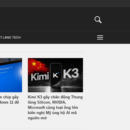
ẬT LÀNG TECH
n chip gây
Kimi K3 gây chấn động Thung
ndows 11 để
lũng Silicon, NVIDIA,
Microsoft cùng loạt ông lớn
kiến nghị Mỹ ủng hộ AI mã
nguồn mở