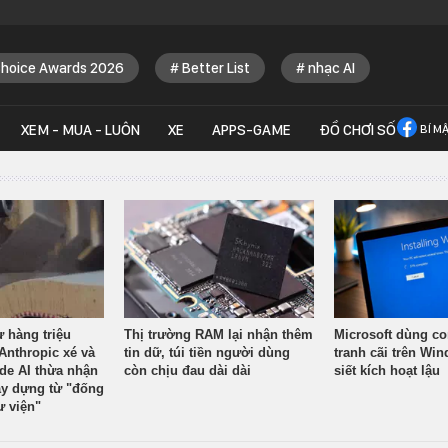
Choice Awards 2026
Better List
nhạc AI
XEM - MUA - LUÔN
XE
APPS-GAME
ĐỒ CHƠI SỐ
BÍ M
ừ hàng triệu
Thị trường RAM lại nhận thêm
Microsoft dùng co
Anthropic xé và
tin dữ, túi tiền người dùng
tranh cãi trên Wi
ude AI thừa nhận
còn chịu đau dài dài
siết kích hoạt lậu
y dựng từ "đống
ư viện"