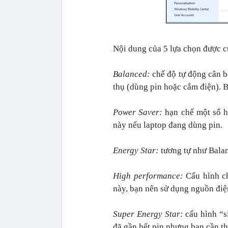
Nội dung của 5 lựa chọn được c
Balanced:
chế độ tự động cân b
thụ (dùng pin hoặc cắm điện). B
Power Saver:
hạn chế một số h
này nếu laptop đang dùng pin
.
Energy Star:
tương tự như Bala
High performance:
Cấu hình c
này, bạn nên sử dụng nguồn điện
Super Energy Star:
cấu hình “s
đã gần hết pin nhưng bạn cần thê