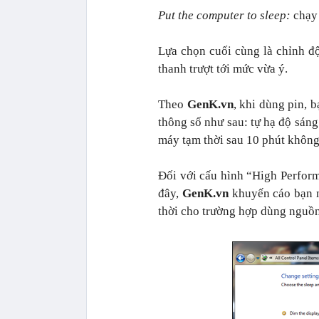
Put the computer to sleep:
chạy
L
ựa chọn cuối cùng là chỉnh đ
thanh trượt tới mức vừa ý.
Theo
GenK.vn
, khi dùng pin, 
thông số như sau: tự hạ độ sáng
máy tạm thời sau 10 phút không
Đối với cấu hình “High Perform
đây,
GenK.vn
khuyến cáo bạn n
thời cho trường hợp dùng nguồn