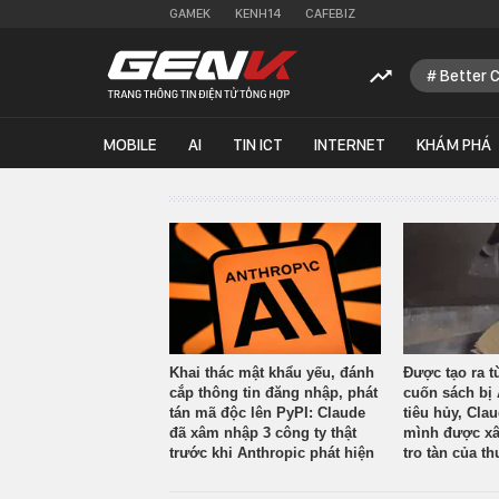
GAMEK
KENH14
CAFEBIZ
Better 
MOBILE
AI
TIN ICT
INTERNET
KHÁM PHÁ
Khai thác mật khẩu yếu, đánh
Được tạo ra t
cắp thông tin đăng nhập, phát
cuốn sách bị 
tán mã độc lên PyPI: Claude
tiêu hủy, Cla
đã xâm nhập 3 công ty thật
mình được xâ
trước khi Anthropic phát hiện
tro tàn của th