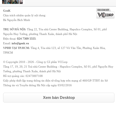
GenK
Chịu trách nhiệm quản lý nội dung:
Bà Nguyễn Bích Minh
TRỤ SỞ HÀ NỘI:
Tầng 22, Tòa nhà Center Building, Hapulico Complex, Số 01, phố
Nguyễn Huy Tưởng, phường Thanh Xuân, thành phố Hà Nội
Điện thoại:
024 7309 5555
.
Email:
info@genk.vn
VPĐD TẠI TP.HCM:
Tầng 4, Tòa nhà 123, số 127 Võ Văn Tần, Phường Xuân Hòa,
TPHCM
© Copyright 2010 - 2026 - Công ty Cổ phần VCCorp
Tầng 17, 19, 20, 21 Toà nhà Center Building - Hapulico Complex, Số 01, phố Nguyễn Huy
Tưởng, phường Thanh Xuân, thành phố Hà Nội
Hỗ trợ quảng cáo:
02473007108
Giấy phép thiết lập trang thông tin điện tử tổng hợp trên mạng số 460/GP-TTĐT do Sở
Thông tin và Truyền thông Hà Nội cấp ngày 03/02/2016
Xem bản Desktop