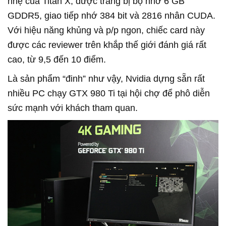
nhẹ của Titan X, được trang bị bộ nhớ 6 GB
GDDR5, giao tiếp nhớ 384 bit và 2816 nhân CUDA.
Với hiệu năng khủng và p/p ngon, chiếc card này
được các reviewer trên khắp thế giới đánh giá rất
cao, từ 9,5 đến 10 điểm.
Là sản phẩm “đinh” như vậy, Nvidia dựng sẵn rất
nhiều PC chạy GTX 980 Ti tại hội chợ để phô diễn
sức mạnh với khách tham quan.