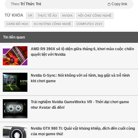
Theo
Trí Thức Trẻ
Copy link
TỪ KHÓA
VR
THỰC TẾ ẢO
NVIDIA
HỘI CHỢ CÔNG NGHỆ
CARD ĐỒ HỌA
XU HƯỚNG CÔNG NGHỆ
COMPUTEX 2015
Tin liên quan
AMD R9 390X sẽ lộ diện giữa tháng 6, khơi mào cuộc chiến
quyết liệt với Nvidia
Nvidia G-Sync: Nói không với xé hình, lag giật và trễ hình
khi chơi game
Trải nghiệm Nvidia GameWorks VR - Thời đại chơi game
như Avatar đã đến!
Nvidia GTX 980 Ti: Quái vật khủng khiếp, đích đến cuối cùng
của mọi game thủ!