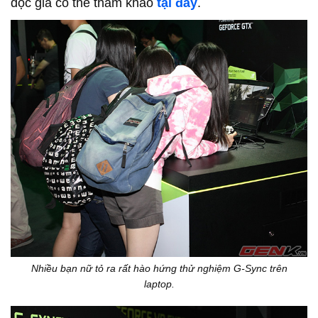
độc giả có thể tham khảo
tại đây
.
Nhiều bạn nữ tỏ ra rất hào hứng thử nghiệm G-Sync trên
laptop.