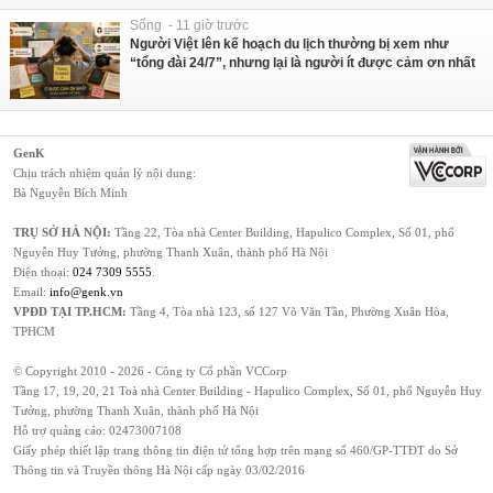
Sống - 11 giờ trước
Người Việt lên kế hoạch du lịch thường bị xem như
“tổng đài 24/7”, nhưng lại là người ít được cảm ơn nhất
GenK
Chịu trách nhiệm quản lý nội dung:
Bà Nguyễn Bích Minh
TRỤ SỞ HÀ NỘI:
Tầng 22, Tòa nhà Center Building, Hapulico Complex, Số 01, phố
Nguyễn Huy Tưởng, phường Thanh Xuân, thành phố Hà Nội
Điện thoại:
024 7309 5555
.
Email:
info@genk.vn
VPĐD TẠI TP.HCM:
Tầng 4, Tòa nhà 123, số 127 Võ Văn Tần, Phường Xuân Hòa,
TPHCM
© Copyright 2010 - 2026 - Công ty Cổ phần VCCorp
Tầng 17, 19, 20, 21 Toà nhà Center Building - Hapulico Complex, Số 01, phố Nguyễn Huy
Tưởng, phường Thanh Xuân, thành phố Hà Nội
Hỗ trợ quảng cáo:
02473007108
Giấy phép thiết lập trang thông tin điện tử tổng hợp trên mạng số 460/GP-TTĐT do Sở
Thông tin và Truyền thông Hà Nội cấp ngày 03/02/2016