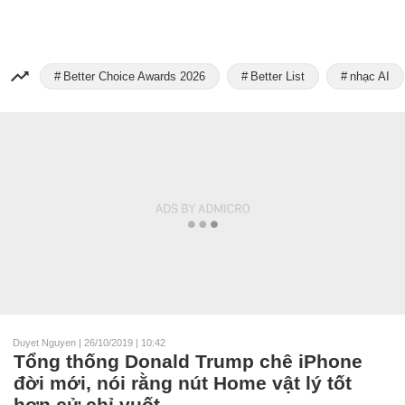
Better Choice Awards 2026
Better List
nhạc AI
Duyet Nguyen
|
26/10/2019 | 10:42
Tổng thống Donald Trump chê iPhone
đời mới, nói rằng nút Home vật lý tốt
hơn cử chỉ vuốt