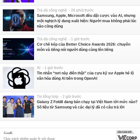
Trà đá công nghệ - 26 phút trước
Samsung, Apple, Microsoft đều đặt cược vào AI, nhưng
một nghịch lý đang xuất hiện: Người mua không phải lúc
nào cũng dùng
Trà đá công nghệ - 1 giờ trước
Cơ chế kép của Better Choice Awards 2026: chuyên
môn và tiếng nói người dùng cùng lên tiếng
AI - 1 giờ trước
Tin nhắn “nơi này điên thật” của cựu kỹ sư Apple hé lộ
văn hóa dùng AI bên trong OpenAI
Tin tổng hợp - 2 giờ trước
Galaxy Z Fold8 đang bán chạy tại Việt Nam tới mức nào?
Số liệu từ Samsung và các đại lý đã có câu trả lời
GenK
Chịu trách nhiệm quản lý nội dung: