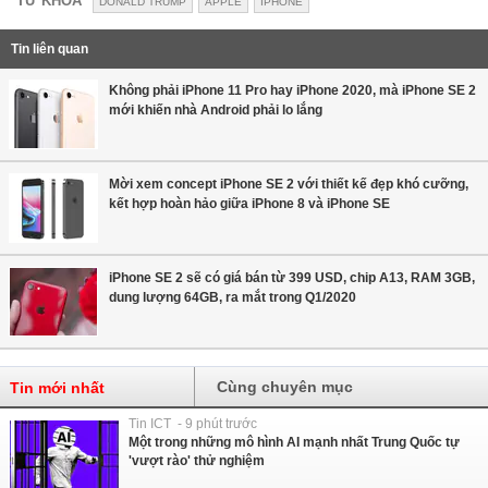
TỪ KHÓA
DONALD TRUMP
APPLE
IPHONE
Tin liên quan
Không phải iPhone 11 Pro hay iPhone 2020, mà iPhone SE 2
mới khiến nhà Android phải lo lắng
Mời xem concept iPhone SE 2 với thiết kế đẹp khó cưỡng,
kết hợp hoàn hảo giữa iPhone 8 và iPhone SE
iPhone SE 2 sẽ có giá bán từ 399 USD, chip A13, RAM 3GB,
dung lượng 64GB, ra mắt trong Q1/2020
Cùng chuyên mục
Tin mới nhất
Tin ICT - 9 phút trước
Một trong những mô hình AI mạnh nhất Trung Quốc tự
'vượt rào' thử nghiệm