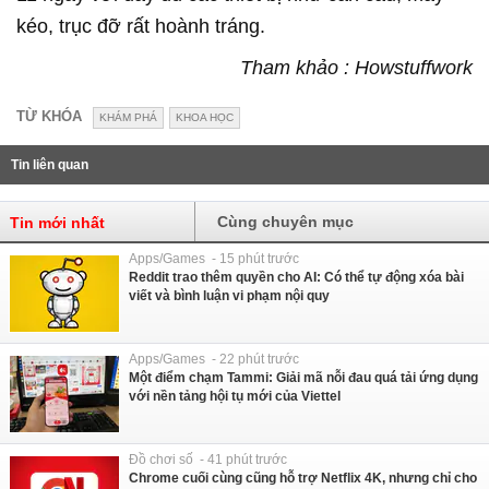
kéo, trục đỡ rất hoành tráng.
Tham khảo : Howstuffwork
TỪ KHÓA
KHÁM PHÁ
KHOA HỌC
Tin liên quan
Cùng chuyên mục
Tin mới nhất
Apps/Games - 15 phút trước
Reddit trao thêm quyền cho AI: Có thể tự động xóa bài
viết và bình luận vi phạm nội quy
Apps/Games - 22 phút trước
Một điểm chạm Tammi: Giải mã nỗi đau quá tải ứng dụng
với nền tảng hội tụ mới của Viettel
Đồ chơi số - 41 phút trước
Chrome cuối cùng cũng hỗ trợ Netflix 4K, nhưng chỉ cho