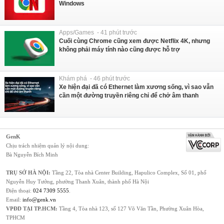
Windows
Apps/Games - 41 phút trước
Cuối cùng Chrome cũng xem được Netflix 4K, nhưng
không phải máy tính nào cũng được hỗ trợ
Khám phá - 46 phút trước
Xe hiện đại đã có Ethernet làm xương sống, vì sao vẫn
cần một đường truyền riêng chỉ để chở âm thanh
GenK
Chịu trách nhiệm quản lý nội dung:
Bà Nguyễn Bích Minh
TRỤ SỞ HÀ NỘI:
Tầng 22, Tòa nhà Center Building, Hapulico Complex, Số 01, phố
Nguyễn Huy Tưởng, phường Thanh Xuân, thành phố Hà Nội
Điện thoại:
024 7309 5555
.
Email:
info@genk.vn
VPĐD TẠI TP.HCM:
Tầng 4, Tòa nhà 123, số 127 Võ Văn Tần, Phường Xuân Hòa,
TPHCM