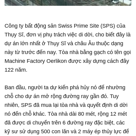
Công ty bất động sản Swiss Prime Site (SPS) của
Thụy Sĩ, đơn vị phụ trách việc di dời, cho biết đây là
dự án lớn nhất ở Thụy Sĩ và châu Âu thuộc dạng
này từ trước đến nay. Tòa nhà bằng gạch có tên gọi
Machine Factory Oerlikon được xây dựng cách đây
122 năm.
Ban đầu, người ta dự kiến phá hủy nó để nhường
chỗ cho dự án mở rộng đường ray gần đó. Tuy
nhiên, SPS đã mua lại tòa nhà và quyết định di dời
nó đến chỗ khác. Tòa nhà dài 80 mét, rộng 12 mét
đã được di chuyển trên 6 đường ray đặc biệt, các
kỹ sư sử dụng 500 con lăn và 2 máy ép thủy lực để