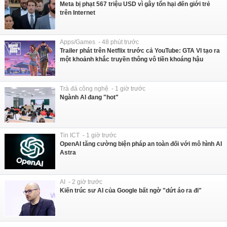
Meta bị phạt 567 triệu USD vì gây tổn hại đến giới trẻ
trên Internet
Apps/Games - 48 phút trước
Trailer phát trên Netflix trước cả YouTube: GTA VI tạo ra
một khoảnh khắc truyền thông vô tiền khoáng hậu
Trà đá công nghệ - 1 giờ trước
Ngành AI đang "hot"
Tin ICT - 1 giờ trước
OpenAI tăng cường biện pháp an toàn đối với mô hình AI
Astra
AI - 2 giờ trước
Kiến trúc sư AI của Google bất ngờ "dứt áo ra đi"