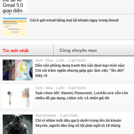
Cách gửi email bằng mọi tài khoản ngay trong Gmail
Cùng chuyên mục
Tin mới nhất
Xem - Mua - Luôn - 2 giờ trước
Dân văn phòng đang tranh thủ săn deal loạt món này:
Chỉ vài trăm nghìn nhưng giúp góc làm việc "lên đời"
thấy rõ
Xem - Mua - Luôn - 3 giờ trước
Sale chưa hết: Xiaomi, Panasonic, Lock&Lock vẫn còn
nhiều đồ gia dụng, chăm sóc cá nhân giá tốt
Apps/Games - 5 giờ trước
Chỉ vì nhầm một dấu gạch dưới trong tên tài khoản
Skyrim, người đàn ông vô tội phải ngồi tù 18 tháng