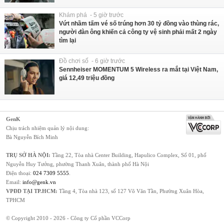
Khám phá - 5 giờ trước
Vứt nhầm tấm vé số trúng hơn 30 tỷ đồng vào thùng rác,
người đàn ông khiến cả công ty vệ sinh phải mất 2 ngày
tìm lại
Đồ chơi số - 6 giờ trước
Sennheiser MOMENTUM 5 Wireless ra mắt tại Việt Nam,
giá 12,49 triệu đồng
GenK
Chịu trách nhiệm quản lý nội dung:
Bà Nguyễn Bích Minh
TRỤ SỞ HÀ NỘI:
Tầng 22, Tòa nhà Center Building, Hapulico Complex, Số 01, phố
Nguyễn Huy Tưởng, phường Thanh Xuân, thành phố Hà Nội
Điện thoại:
024 7309 5555
.
Email:
info@genk.vn
VPĐD TẠI TP.HCM:
Tầng 4, Tòa nhà 123, số 127 Võ Văn Tần, Phường Xuân Hòa,
TPHCM
© Copyright 2010 - 2026 - Công ty Cổ phần VCCorp