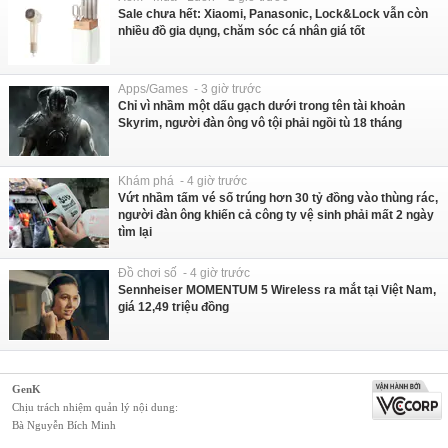
Sale chưa hết: Xiaomi, Panasonic, Lock&Lock vẫn còn
nhiều đồ gia dụng, chăm sóc cá nhân giá tốt
Apps/Games - 3 giờ trước
Chỉ vì nhầm một dấu gạch dưới trong tên tài khoản
Skyrim, người đàn ông vô tội phải ngồi tù 18 tháng
Khám phá - 4 giờ trước
Vứt nhầm tấm vé số trúng hơn 30 tỷ đồng vào thùng rác,
người đàn ông khiến cả công ty vệ sinh phải mất 2 ngày
tìm lại
Đồ chơi số - 4 giờ trước
Sennheiser MOMENTUM 5 Wireless ra mắt tại Việt Nam,
giá 12,49 triệu đồng
GenK
Chịu trách nhiệm quản lý nội dung:
Bà Nguyễn Bích Minh