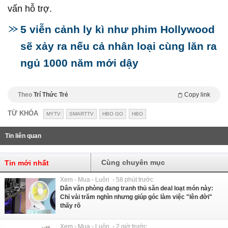
vấn hỗ trợ.
5 viễn cảnh ly kì như phim Hollywood
sẽ xảy ra nếu cả nhân loại cùng lăn ra
ngủ 1000 năm mới dậy
Theo
Trí Thức Trẻ
Copy link
TỪ KHÓA
MYTV
SMARTTV
HBO GO
HBO
Tin liên quan
Cùng chuyên mục
Tin mới nhất
Xem - Mua - Luôn - 58 phút trước
Dân văn phòng đang tranh thủ săn deal loạt món này:
Chỉ vài trăm nghìn nhưng giúp góc làm việc "lên đời"
thấy rõ
Xem - Mua - Luôn - 2 giờ trước