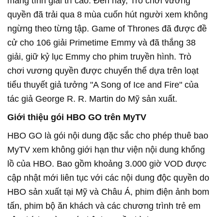
mang tính giải trí cao. Đến nay, Trò chơi vương
quyền đã trải qua 8 mùa cuốn hút người xem không
ngừng theo từng tập. Game of Thrones đã được đề
cử cho 106 giải Primetime Emmy và đã thắng 38
giải, giữ kỷ lục Emmy cho phim truyền hình. Trò
chơi vương quyền được chuyển thể dựa trên loạt
tiểu thuyết giả tưởng "A Song of Ice and Fire" của
tác giả George R. R. Martin do Mỹ sản xuất.
Giới thiệu gói HBO GO trên MyTV
HBO GO là gói nội dung đặc sắc cho phép thuê bao
MyTV xem không giới hạn thư viện nội dung khổng
lồ của HBO. Bao gồm khoảng 3.000 giờ VOD được
cập nhật mới liên tục với các nội dung độc quyền do
HBO sản xuất tại Mỹ và Châu Á, phim điện ảnh bom
tấn, phim bộ ăn khách và các chương trình trẻ em