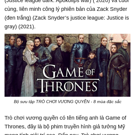
(Justice league dark: Apokolips war) ( 2020) và cuối
cùng, liên minh công lý phiên bản của Zack Snyder
(đen trắng) (Zack Snyder’s justice league: Justice is
gray) (2021).
Bộ sưu tập TRÒ CHƠI VƯƠNG QUYỀN - 8 mùa đặc sắc
Trò chơi vương quyền có tên tiếng anh là Game of
Thrones, đây là bộ phim truyền hình giả tưởng Mỹ