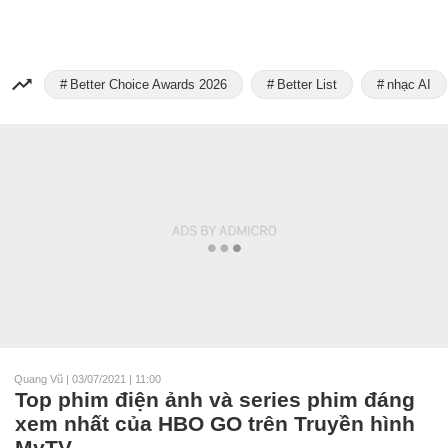
Better Choice Awards 2026
Better List
nhạc AI
Quang Vũ
|
03/07/2021 | 11:00
Top phim điện ảnh và series phim đáng
xem nhất của HBO GO trên Truyền hình
MyTV