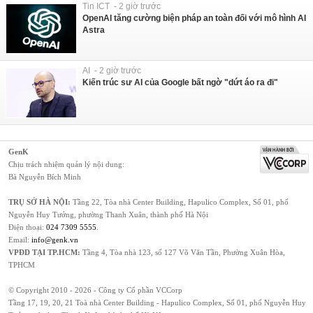
Tin ICT - 2 giờ trước
OpenAI tăng cường biện pháp an toàn đối với mô hình AI
Astra
AI - 2 giờ trước
Kiến trúc sư AI của Google bất ngờ "dứt áo ra đi"
GenK
Chịu trách nhiệm quản lý nội dung:
Bà Nguyễn Bích Minh
TRỤ SỞ HÀ NỘI:
Tầng 22, Tòa nhà Center Building, Hapulico Complex, Số 01, phố
Nguyễn Huy Tưởng, phường Thanh Xuân, thành phố Hà Nội
Điện thoại:
024 7309 5555
.
Email:
info@genk.vn
VPĐD TẠI TP.HCM:
Tầng 4, Tòa nhà 123, số 127 Võ Văn Tần, Phường Xuân Hòa,
TPHCM
© Copyright 2010 - 2026 - Công ty Cổ phần VCCorp
Tầng 17, 19, 20, 21 Toà nhà Center Building - Hapulico Complex, Số 01, phố Nguyễn Huy