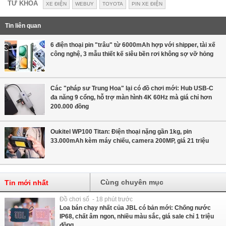
TỪ KHÓA
XE ĐIỆN
WEBUY
TOYOTA
PIN XE ĐIỆN
Tin liên quan
6 điện thoại pin "trâu" từ 6000mAh hợp với shipper, tài xế
công nghệ, 3 mẫu thiết kế siêu bền rơi không sợ vỡ hỏng
Các "pháp sư Trung Hoa" lại có đồ chơi mới: Hub USB-C
đa năng 9 cổng, hỗ trợ màn hình 4K 60Hz mà giá chỉ hơn
200.000 đồng
Oukitel WP100 Titan: Điện thoại nặng gần 1kg, pin
33.000mAh kèm máy chiếu, camera 200MP, giá 21 triệu
Cùng chuyên mục
Tin mới nhất
Đồ chơi số - 18 phút trước
Loa bán chạy nhất của JBL có bản mới: Chống nước
IP68, chất âm ngon, nhiều màu sắc, giá sale chỉ 1 triệu
đồng