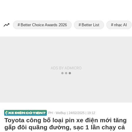
Better Choice Awards 2026
Better List
nhạc AI
PH - WeBuy
|
24/02/2025 | 19:12
Toyota công bố loại pin xe điện mới tăng
gấp đôi quãng đường, sạc 1 lần chạy cả