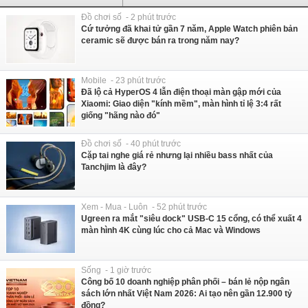
Đồ chơi số - 2 phút trước
Cứ tưởng đã khai tử gần 7 năm, Apple Watch phiên bản
ceramic sẽ được bán ra trong năm nay?
Mobile - 23 phút trước
Đã lộ cả HyperOS 4 lẫn điện thoại màn gập mới của
Xiaomi: Giao diện "kính mềm", màn hình tỉ lệ 3:4 rất
giống "hãng nào đó"
Đồ chơi số - 40 phút trước
Cặp tai nghe giá rẻ nhưng lại nhiều bass nhất của
Tanchjim là đây?
Xem - Mua - Luôn - 52 phút trước
Ugreen ra mắt "siêu dock" USB-C 15 cổng, có thể xuất 4
màn hình 4K cùng lúc cho cả Mac và Windows
Sống - 1 giờ trước
Công bố 10 doanh nghiệp phân phối – bán lẻ nộp ngân
sách lớn nhất Việt Nam 2026: Ai tạo nên gần 12.900 tỷ
đồng?