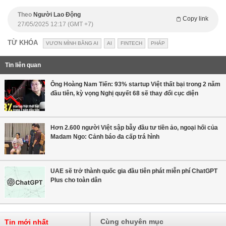
Theo
Người Lao Động
Copy link
27/05/2025 12:17 (GMT +7)
TỪ KHÓA
VƯƠN MÌNH BẰNG AI
AI
FINTECH
PHÁP
Tin liên quan
Ông Hoàng Nam Tiến: 93% startup Việt thất bại trong 2 năm
đầu tiên, kỳ vọng Nghị quyết 68 sẽ thay đổi cục diện
Hơn 2.600 người Việt sập bẫy đầu tư tiền ảo, ngoại hối của
Madam Ngo: Cảnh báo đa cấp trá hình
UAE sẽ trở thành quốc gia đầu tiên phát miễn phí ChatGPT
Plus cho toàn dân
Cùng chuyên mục
Tin mới nhất