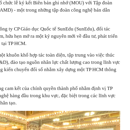
chức lễ ký kết Biên bản ghi nhớ (MOU) với Tập đoàn
(AMD) - một trong những tập đoàn công nghệ bán dẫn
Công ty CP Giáo dục Quốc tế SunEdu (SunEdu), đối tác
m, hứa hẹn mở ra một kỷ nguyên mới về đầu tư, phát triển
ệ tại TP HCM.
một khuôn khổ hợp tác toàn diện, tập trung vào việc thúc
&D), đào tạo nguồn nhân lực chất lượng cao trong lĩnh vực
sáng kiến chuyển đổi số nhằm xây dựng một TP HCM thông
ng cam kết của chính quyền thành phố nhằm định vị TP
ghệ hàng đầu trong khu vực, đặc biệt trong các lĩnh vực
nhân tạo.