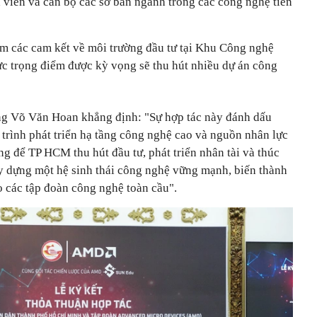
h viên và cán bộ các sở ban ngành trong các công nghệ tiên
m các cam kết về môi trường đầu tư tại Khu Công nghệ
c trọng điểm được kỳ vọng sẽ thu hút nhiều dự án công
 Võ Văn Hoan khẳng định: "Sự hợp tác này đánh dấu
trình phát triển hạ tầng công nghệ cao và nguồn nhân lực
ng để TP HCM thu hút đầu tư, phát triển nhân tài và thúc
ây dựng một hệ sinh thái công nghệ vững mạnh, biến thành
 các tập đoàn công nghệ toàn cầu".