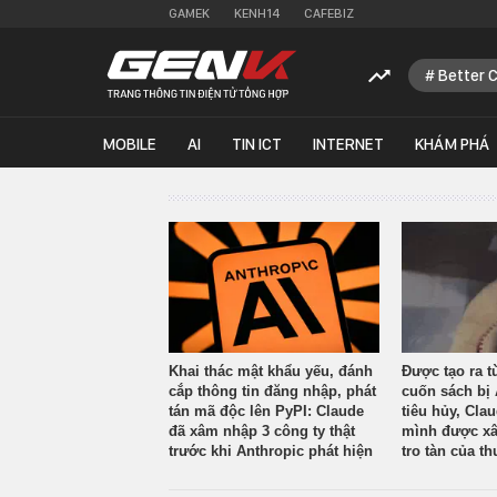
GAMEK
KENH14
CAFEBIZ
Better 
MOBILE
AI
TIN ICT
INTERNET
KHÁM PHÁ
Khai thác mật khẩu yếu, đánh
Được tạo ra t
cắp thông tin đăng nhập, phát
cuốn sách bị 
tán mã độc lên PyPI: Claude
tiêu hủy, Cla
đã xâm nhập 3 công ty thật
mình được xâ
trước khi Anthropic phát hiện
tro tàn của th