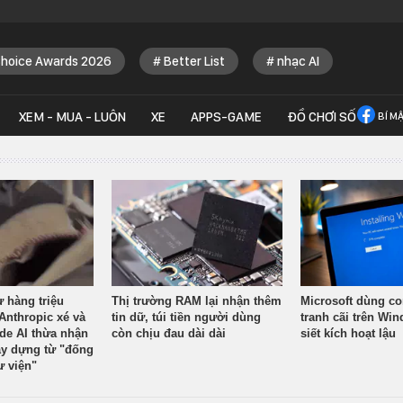
Choice Awards 2026
Better List
nhạc AI
XEM - MUA - LUÔN
XE
APPS-GAME
ĐỒ CHƠI SỐ
BÍ M
ừ hàng triệu
Thị trường RAM lại nhận thêm
Microsoft dùng co
Anthropic xé và
tin dữ, túi tiền người dùng
tranh cãi trên Wi
ude AI thừa nhận
còn chịu đau dài dài
siết kích hoạt lậu
y dựng từ "đống
ư viện"