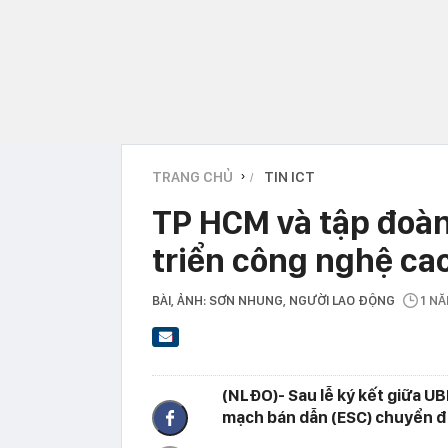
TRANG CHỦ
TIN ICT
›
TP HCM và tập đoàn
triển công nghệ cao
BÀI, ẢNH: SƠN NHUNG
, NGƯỜI LAO ĐỘNG
1 N
(NLĐO)- Sau lễ ký kết giữa U
mạch bán dẫn (ESC) chuyển đổ