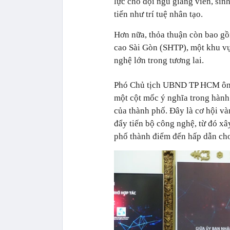
lực cho đội ngũ giảng viên, sin
tiến như trí tuệ nhân tạo.
Hơn nữa, thỏa thuận còn bao gồ
cao Sài Gòn (SHTP), một khu vự
nghệ lớn trong tương lai.
Phó Chủ tịch UBND TP HCM ông
một cột mốc ý nghĩa trong hành 
của thành phố.
Đây là cơ hội và
đẩy tiến bộ công nghệ, từ đó x
phố thành điểm đến hấp dẫn cho