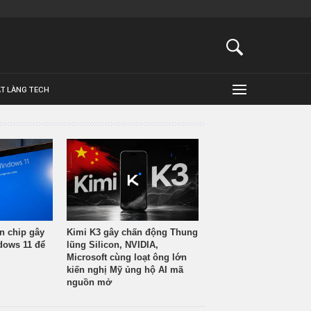
ẬT LÀNG TECH
n chip gây
Kimi K3 gây chấn động Thung
ndows 11 để
lũng Silicon, NVIDIA,
Microsoft cùng loạt ông lớn
kiến nghị Mỹ ủng hộ AI mã
nguồn mở