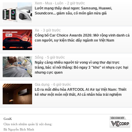
Xem - Mua - Luôn - 2 giờ trước
Lướt mạng thấy deal ngon: Samsung, Huawei,
Soundcore... giảm sâu, có món gần nửa giá
Xe - 3 giờ trước
Công bố Car Choice Awards 2026: Mở rộng vinh danh cả
con người, sự kiện thúc đẩy ngành xe Việt Nam
Sống - 5 giờ trước
Ngày càng nhiều người tử vong vì ung thư đại trực
tràng, bác sĩ nói thẳng: Bỏ ngay 3 "kho" vi nhựa cực hại
nhưng cực quen
Gia dụng - 6 giờ trước
LG ra mắt điều hòa ARTCOOL AI Air tại Việt Nam: Thiết
kế như một món nội thất, AI cá nhân hóa trải nghiệm
GenK
Chịu trách nhiệm quản lý nội dung:
Bà Nguyễn Bích Minh