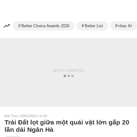
Better Choice Awards 2026
Better List
nhạc AI
Anh Thư
|
20/01/2023 | 11:50
Trái Đất lọt giữa một quái vật lớn gấp 20
lần dải Ngân Hà