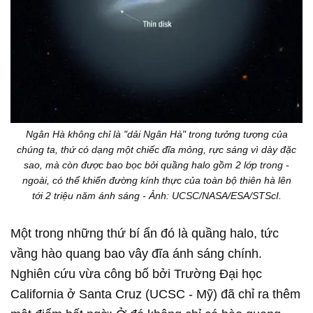
Ngân Hà không chỉ là "dải Ngân Hà" trong tưởng tượng của
chúng ta, thứ có dạng một chiếc đĩa mỏng, rực sáng vì dày đặc
sao, mà còn được bao bọc bởi quầng halo gồm 2 lớp trong -
ngoài, có thể khiến đường kính thực của toàn bộ thiên hà lên
tới 2 triệu năm ánh sáng - Ảnh: UCSC/NASA/ESA/STScI.
Một trong những thứ bí ẩn đó là quầng halo, tức
vầng hào quang bao vây đĩa ánh sáng chính.
Nghiên cứu vừa công bố bởi Trường Đại học
California ở Santa Cruz (UCSC - Mỹ) đã chỉ ra thêm