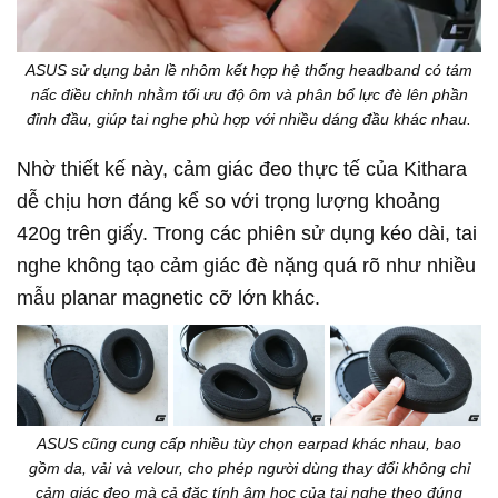
ASUS sử dụng bản lề nhôm kết hợp hệ thống headband có tám
nấc điều chỉnh nhằm tối ưu độ ôm và phân bổ lực đè lên phần
đỉnh đầu, giúp tai nghe phù hợp với nhiều dáng đầu khác nhau.
Nhờ thiết kế này, cảm giác đeo thực tế của Kithara
dễ chịu hơn đáng kể so với trọng lượng khoảng
420g trên giấy. Trong các phiên sử dụng kéo dài, tai
nghe không tạo cảm giác đè nặng quá rõ như nhiều
mẫu planar magnetic cỡ lớn khác.
ASUS cũng cung cấp nhiều tùy chọn earpad khác nhau, bao
gồm da, vải và velour, cho phép người dùng thay đổi không chỉ
cảm giác đeo mà cả đặc tính âm học của tai nghe theo đúng