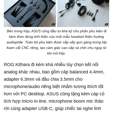
Bên trong hộp, ASUS cũng đầu tư khá kỹ cho phần phụ kiện đi
kèm theo đúng tinh thần của một mẫu headset thiên hướng
audiophile. Toàn bộ phụ kiện được sắp xếp gọn gàng trong lớp
foam cắt CNC riêng, tạo cảm giác cao cấp và chỉn chu ngay từ
khi mở hộp.
ROG Kithara đi kèm khá nhiều tùy chọn kết nối
analog khác nhau, bao gồm cáp balanced 4.4mm,
adapter 6.3mm và đầu chia 3.5mm cho
microphone/audio riêng biệt nhằm tương thích tốt
hơn với PC desktop. ASUS cũng tặng kèm cáp có
tích hợp micro in-line, microphone boom mic tháo
rời cùng adapter USB-C, giúp chiếc tai nghe linh