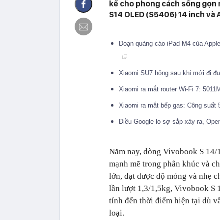
kế cho phong cách sống gọn
S14 OLED (S5406) 14 inch và 
Đoạn quảng cáo iPad M4 của Apple 
Xiaomi SU7 hỏng sau khi mới đi 
Xiaomi ra mắt router Wi-Fi 7: 501
Xiaomi ra mắt bếp gas: Công suất 
Điều Google lo sợ sắp xảy ra, Ope
Năm nay, dòng Vivobook S 14/1
mạnh mẽ trong phân khúc và chi
lớn, đạt được độ mỏng và nhẹ c
lần lượt 1,3/1,5kg, Vivobook 
tính đến thời điểm hiện tại dù
loại.