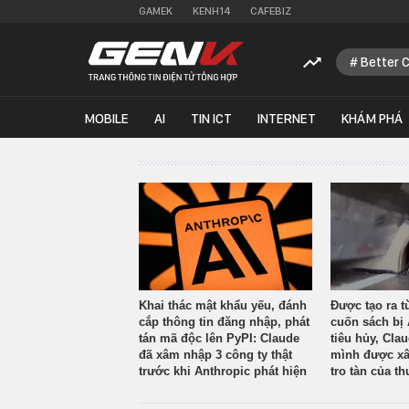
GAMEK
KENH14
CAFEBIZ
Better 
MOBILE
AI
TIN ICT
INTERNET
KHÁM PHÁ
Khai thác mật khẩu yếu, đánh
Được tạo ra t
cắp thông tin đăng nhập, phát
cuốn sách bị 
tán mã độc lên PyPI: Claude
tiêu hủy, Cla
đã xâm nhập 3 công ty thật
mình được xâ
trước khi Anthropic phát hiện
tro tàn của th