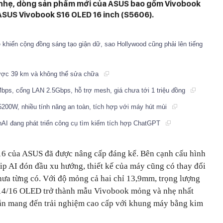
 nhẹ, dòng sản phẩm mới của ASUS bao gồm Vivobook
ASUS Vivobook S16 OLED 16 inch (S5606).
khiến cộng đồng sáng tạo giận dữ, sao Hollywood cũng phải lên tiếng
được 39 km và không thể sửa chữa
1Mbps, cổng LAN 2.5Gbps, hỗ trợ mesh, giá chưa tới 1 triệu đồng
5200W, nhiều tính năng an toàn, tích hợp với máy hút mùi
nAI đang phát triển công cụ tìm kiếm tích hợp ChatGPT
6 của ASUS đã được nâng cấp đáng kể. Bên cạnh cấu hình
p AI đón đầu xu hướng, thiết kế của máy cũng có thay đổi
hưa từng có. Với độ mỏng cả hai chỉ 13,9mm, trọng lượng
S 14/16 OLED trở thành mẫu Vivobook mỏng và nhẹ nhất
 vẫn mang đến trải nghiệm cao cấp với khung máy bằng kim