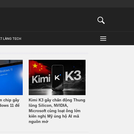
ẬT LÀNG TECH
n chip gây
Kimi K3 gây chấn động Thung
ndows 11 để
lũng Silicon, NVIDIA,
Microsoft cùng loạt ông lớn
kiến nghị Mỹ ủng hộ AI mã
nguồn mở