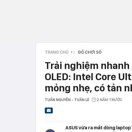
TRANG CHỦ
ĐỒ CHƠI SỐ
›
Trải nghiệm nhanh 
OLED: Intel Core Ul
mỏng nhẹ, có tản n
TUẤN NGUYỄN - TUẤN LÊ
2 NĂM TRƯỚC
ASUS vừa ra mắt dòng laptop