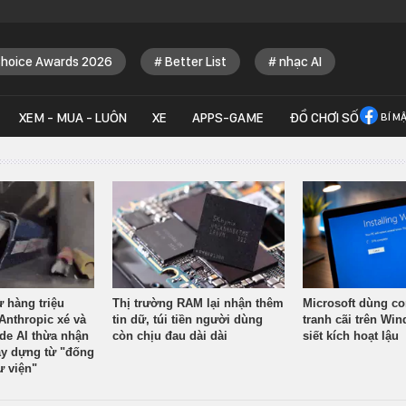
Choice Awards 2026
Better List
nhạc AI
XEM - MUA - LUÔN
XE
APPS-GAME
ĐỒ CHƠI SỐ
BÍ M
ừ hàng triệu
Thị trường RAM lại nhận thêm
Microsoft dùng co
Anthropic xé và
tin dữ, túi tiền người dùng
tranh cãi trên Wi
ude AI thừa nhận
còn chịu đau dài dài
siết kích hoạt lậu
y dựng từ "đống
ư viện"