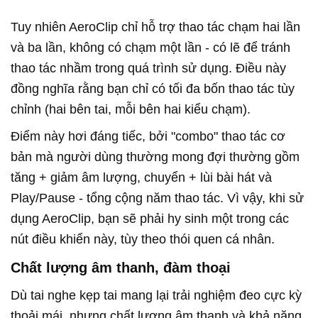
Tuy nhiên AeroClip chỉ hỗ trợ thao tác chạm hai lần
và ba lần, không có chạm một lần - có lẽ để tránh
thao tác nhầm trong quá trình sử dụng. Điều này
đồng nghĩa rằng bạn chỉ có tối đa bốn thao tác tùy
chỉnh (hai bên tai, mỗi bên hai kiểu chạm).
Điểm này hơi đáng tiếc, bởi "combo" thao tác cơ
bản mà người dùng thường mong đợi thường gồm
tăng + giảm âm lượng, chuyển + lùi bài hát và
Play/Pause - tổng cộng năm thao tác. Vì vậy, khi sử
dụng AeroClip, bạn sẽ phải hy sinh một trong các
nút điều khiển này, tùy theo thói quen cá nhân.
Chất lượng âm thanh, đàm thoại
Dù tai nghe kẹp tai mang lại trải nghiệm đeo cực kỳ
thoải mái, nhưng chất lượng âm thanh và khả năng