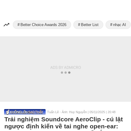
Better Choice Awards 2026
Better List
nhạc AI
Tuấn Lê - Ảnh: Huy Nguyễn
|
05/11/2025 | 20:48
Trải nghiệm Soundcore AeroClip - cú lật
ngược định kiến về tai nghe open-ear: