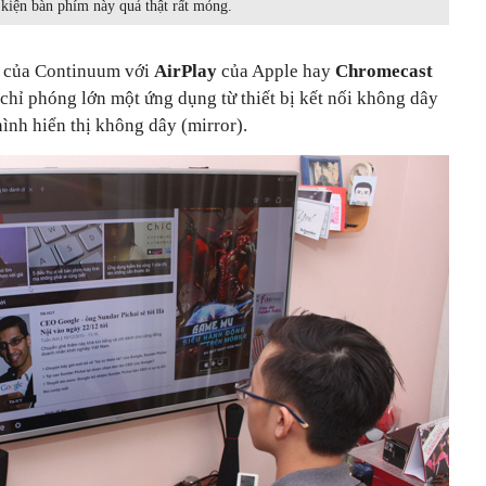
kiện bàn phím này quả thật rất mỏng.
 của Continuum với
AirPlay
của Apple hay
Chromecast
chỉ phóng lớn một ứng dụng từ thiết bị kết nối không dây
ình hiển thị không dây (mirror).