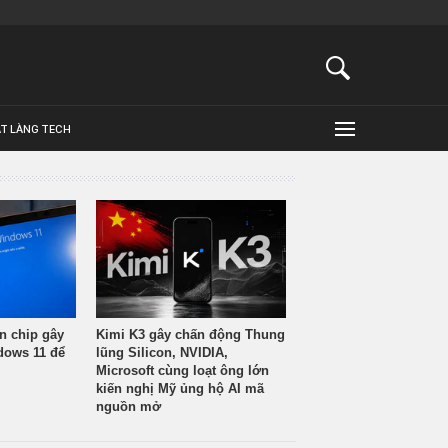
ẬT LÀNG TECH
n chip gây
Kimi K3 gây chấn động Thung
ndows 11 để
lũng Silicon, NVIDIA,
Microsoft cùng loạt ông lớn
kiến nghị Mỹ ủng hộ AI mã
nguồn mở