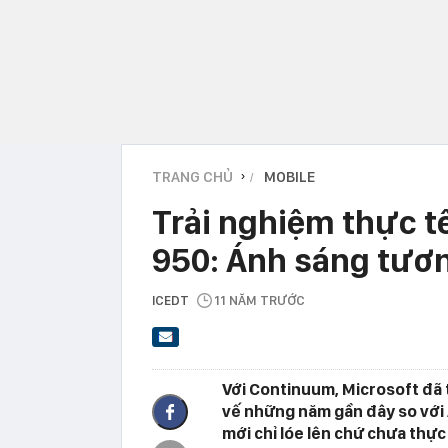
TRANG CHỦ
MOBILE
›
Trải nghiệm thực t
950: Ánh sáng tương 
ICEDT
11 NĂM TRƯỚC
Với Continuum, Microsoft đã 
vế những năm gần đây so với A
mới chỉ lóe lên chứ chưa thực