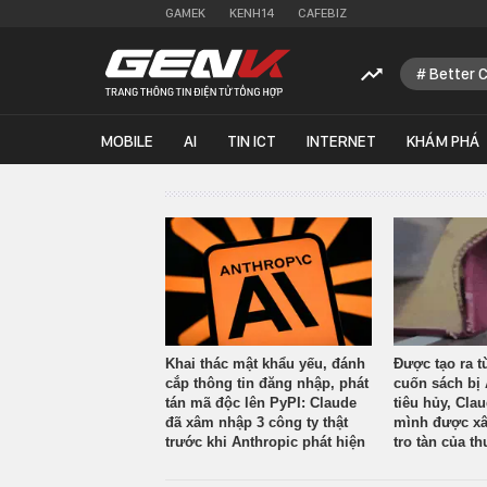
GAMEK
KENH14
CAFEBIZ
Better 
MOBILE
AI
TIN ICT
INTERNET
KHÁM PHÁ
Khai thác mật khẩu yếu, đánh
Được tạo ra t
cắp thông tin đăng nhập, phát
cuốn sách bị 
tán mã độc lên PyPI: Claude
tiêu hủy, Cla
đã xâm nhập 3 công ty thật
mình được xâ
trước khi Anthropic phát hiện
tro tàn của th