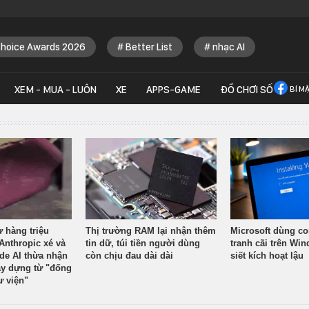
Choice Awards 2026
Better List
nhạc AI
XEM - MUA - LUÔN
XE
APPS-GAME
ĐỒ CHƠI SỐ
BÍ M
ừ hàng triệu
Thị trường RAM lại nhận thêm
Microsoft dùng co
Anthropic xé và
tin dữ, túi tiền người dùng
tranh cãi trên Wi
ude AI thừa nhận
còn chịu đau dài dài
siết kích hoạt lậu
y dựng từ "đống
ư viện"