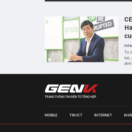
CE
Ha
cu
Inte
Từ b
bai,
định
MOBILE
TIN ICT
INTERNET
KHÁ