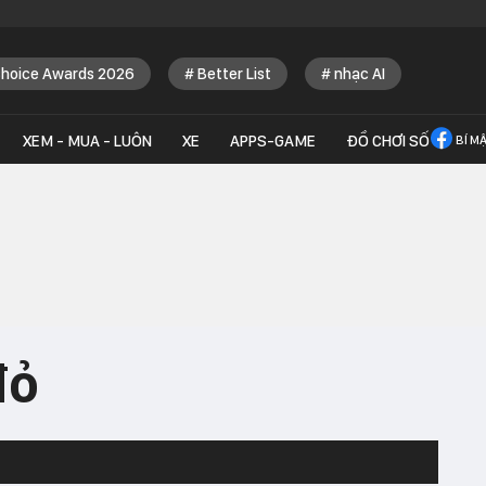
Choice Awards 2026
Better List
nhạc AI
XEM - MUA - LUÔN
XE
APPS-GAME
ĐỒ CHƠI SỐ
BÍ M
đỏ