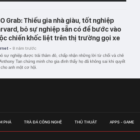
O Grab: Thiếu gia nhà giàu, tốt nghiệp
rvard, bỏ sự nghiệp sẵn có để bước vào
ộc chiến khốc liệt trên thị trường gọi xe
rnet -
8 năm trước
ỏ sự nghiệp được trải thảm đỏ, chấp nhận những lời từ chối và chê
 Anthony Tan chứng minh cho gia đình thấy họ đã không sai khi quyết
 cho anh một cơ hội.
M PHÁ
TRÀ ĐÁ CÔNG NGHỆ
THỦ THUẬT
APPS - GAME