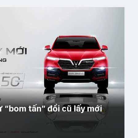
 “bom tấn” đổi cũ lấy mới