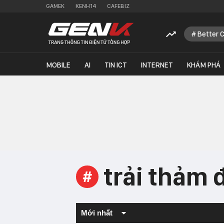
GAMEK
KENH14
CAFEBIZ
Better 
MOBILE
AI
TIN ICT
INTERNET
KHÁM PHÁ
trải thảm 
#
Mới nhất