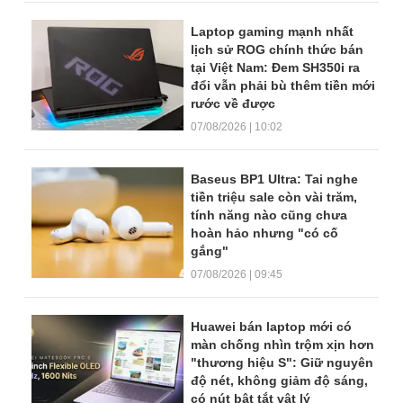
Laptop gaming mạnh nhất
lịch sử ROG chính thức bán
tại Việt Nam: Đem SH350i ra
đổi vẫn phải bù thêm tiền mới
rước về được
07/08/2026 | 10:02
Baseus BP1 Ultra: Tai nghe
tiền triệu sale còn vài trăm,
tính năng nào cũng chưa
hoàn hảo nhưng "có cố
gắng"
07/08/2026 | 09:45
Huawei bán laptop mới có
màn chống nhìn trộm xịn hơn
"thương hiệu S": Giữ nguyên
độ nét, không giảm độ sáng,
có nút bật tắt vật lý