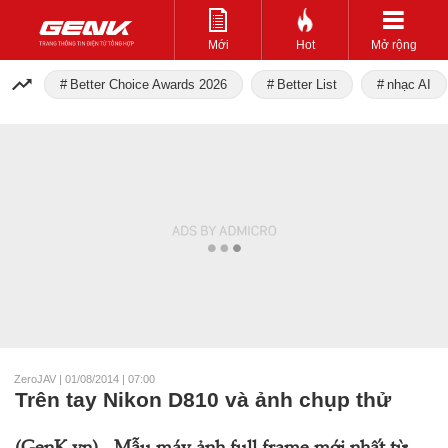
Mới
Hot
Mở rộng
Better Choice Awards 2026
Better List
nhạc AI
ZeroJAV
|
01/08/2014 | 07:00
Trên tay Nikon D810 và ảnh chụp thử