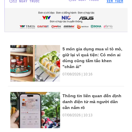
12 NGÀY TRƯỚC
XEM THÊM
5 món gia dụng mua vì tò mò,
giữ lại vì quá tiện: Có món ai
dùng cũng tấm tắc khen
"chân ái"
07/08/2026 | 10:16
Thông tin liên quan đến định
danh điện tử mà người dân
cần nắm rõ
07/08/2026 | 10:13