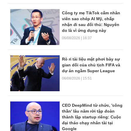
Công ty mẹ TikTok cấm nhân
viên sao chép AI Mỹ, chấp
nhận đi sau đối thủ: Nguyên
do là vì ứng dụng này
06/08/2026 | 16:37
Rò rỉ tài liệu mật phơi bày sự
gian dối của chủ tịch FIFA và
dự án ngầm Super League
06/08/2026 | 15:51
CEO DeepMind từ chức, 'công
thần' lâu năm rời tập đoàn
thành lập startup riêng: Cuộc
đại tháo chạy nhân tài tại
Google