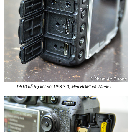
D810 hỗ trợ kết nối USB 3.0, Mini HDMI và Wirelesss