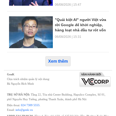
06/08/2026 | 15:47
"Quái kiệt AI" người Việt vừa
rời Google để khởi nghiệp,
hàng loạt nhà đầu tư rót vốn
06/08/2026 | 15:31
Xem thêm
GenK
Chịu trách nhiệm quản lý nội dung:
Bà Nguyễn Bích Minh
TRỤ SỞ HÀ NỘI:
Tầng 22, Tòa nhà Center Building, Hapulico Complex, Số 01,
phố Nguyễn Huy Tưởng, phường Thanh Xuân, thành phố Hà Nội
Điện thoại:
024 7309 5555
.
Email:
info@genk.vn
VPĐD TẠI TP.HCM:
Tầng 4, Tòa nhà 123, số 127 Võ Văn Tần, Phường Xuân Hòa,