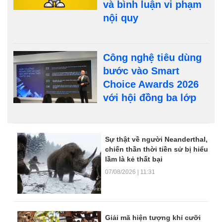
và bình luận vi phạm
nội quy
Công nghệ tiêu dùng
bước vào Smart
Choice Awards 2026
với hội đồng ba lớp
Dòng tin trang chủ
Sự thật về người Neanderthal,
chiến thần thời tiền sử bị hiểu
lầm là kẻ thất bại
07/08/2026 | 11:31
Giải mã hiện tượng khỉ cưỡi