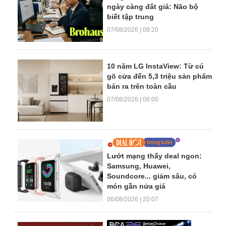
ngày càng đắt giá: Não bộ
biết tập trung
07/08/2026 | 08:20
10 năm LG InstaView: Từ cú
gõ cửa đến 5,3 triệu sản phẩm
bán ra trên toàn cầu
07/08/2026 | 08:00
Lướt mạng thấy deal ngon:
Samsung, Huawei,
Soundcore... giảm sâu, có
món gần nửa giá
06/08/2026 | 20:07