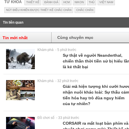
TỪ KHÓA
THIẾT KẾ
ĐÁNH GIÁ
HCM
NIKON
THÚ
VIỆT NAM
NÚT ĐIỀU KHIỂN ĐƯỢC THIẾT KẾ CHẮC CHẮN
CHẮC CHẮN
Tin liên quan
Cùng chuyên mục
Tin mới nhất
Khám phá - 5 phút trước
Sự thật về người Neanderthal,
chiến thần thời tiền sử bị hiểu lầ
là kẻ thất bại
Khám phá - 32 phút trước
Giải mã hiện tượng khỉ cưỡi hươ
nhận nuôi khác loài: Sự thấu cả
tiến hóa hay trò đùa nguy hiểm
của tự nhiên?
Đồ chơi số - 33 phút trước
CORSAIR ra mắt loạt bàn phím và