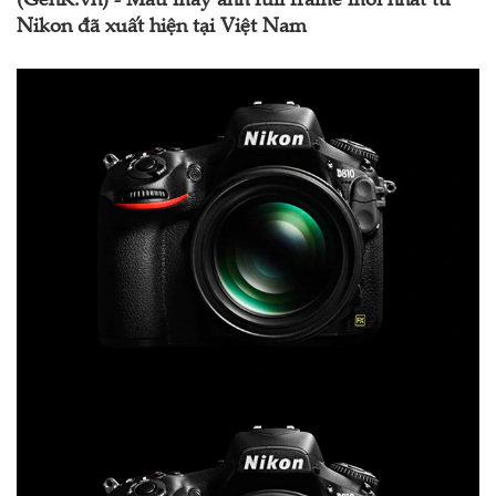
(GenK.vn) - Mẫu máy ảnh full frame mới nhất từ
Nikon đã xuất hiện tại Việt Nam