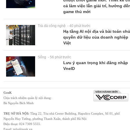
chuột chơi game mới: Thiết kế c
cả làm việc lẫn giải trí, hướng đế
game thủ mới
Trà đá công nghệ - 40 phút trước
Hạ tầng AI nội địa và bài toán ch
quyền dữ liệu của doanh nghiệp
Việt
Sống - 56 phút trước
Lưu ý quan trọng khi đăng nhập
VneID
GenK
Chịu trách nhiệm quản lý nội dung:
Bà Nguyễn Bích Minh
TRỤ SỞ HÀ NỘI:
Tầng 22, Tòa nhà Center Building, Hapulico Complex, Số 01, phố
Nguyễn Huy Tưởng, phường Thanh Xuân, thành phố Hà Nội
Điện thoại:
024 7309 5555
.
Email:
info@genk.vn