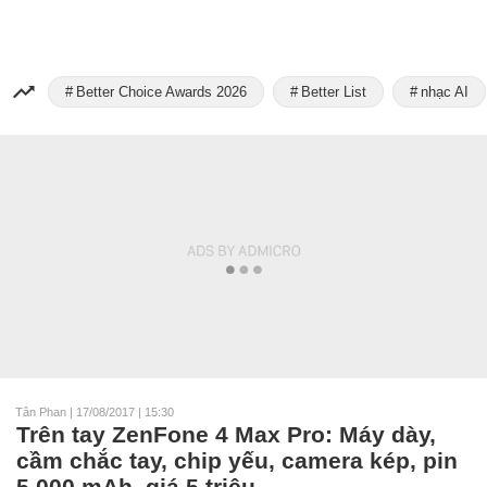
Better Choice Awards 2026
Better List
nhạc AI
Tân Phan
|
17/08/2017 | 15:30
Trên tay ZenFone 4 Max Pro: Máy dày,
cầm chắc tay, chip yếu, camera kép, pin
5.000 mAh, giá 5 triệu