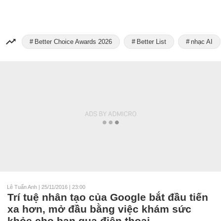
Better Choice Awards 2026
Better List
nhạc AI
Lê Tuấn Anh
|
25/11/2016 | 23:00
Trí tuệ nhân tạo của Google bắt đầu tiến
xa hơn, mở đầu bằng việc khám sức
khỏe cho bạn qua điện thoại