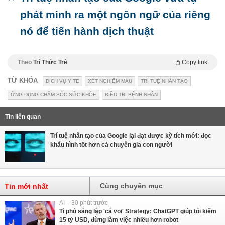
phát minh ra một ngôn ngữ của riêng
nó để tiến hành dịch thuật
Theo
Trí Thức Trẻ
Copy link
TỪ KHÓA
DỊCH VỤ Y TẾ
XÉT NGHIỆM MÁU
TRÍ TUỆ NHÂN TẠO
ỨNG DỤNG CHĂM SÓC SỨC KHỎE
ĐIỀU TRỊ BỆNH NHÂN
Tin liên quan
Trí tuệ nhân tạo của Google lại đạt được kỳ tích mới: đọc
khẩu hình tốt hơn cả chuyên gia con người
Cùng chuyên mục
Tin mới nhất
AI - 30 phút trước
Tỉ phú sáng lập 'cá voi' Strategy: ChatGPT giúp tôi kiếm
15 tỷ USD, đừng làm việc nhiều hơn robot