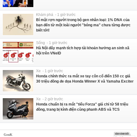
Khám phá - 1 giờ trước
Bí mật rợn người trong bộ gen nhân loại: 1% DNA của
bạn đến từ một loài người "bóng ma" chưa từng được
biết tới!
Sống - 1 giờ trước
Hà Nội đẩy mạnh tích hợp tài khoản hưởng an sinh xã
hội trên VNeID
Xe - 1 giờ trước
Honda chính thức ra mắt xe tay côn cổ điển 150 cc giá
30 triệu đồng đe dọa Honda Winner X và Yamaha Exciter
Xe - 2 giờ trước
Honda chuẩn bị ra mắt "tiểu Forza" giá chỉ từ 58 triệu
đồng, trang bị kính điện cùng phanh ABS và TCS
GenK