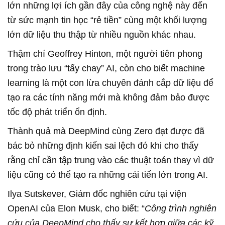
lớn những lợi ích gần đây của công nghệ này đến
từ sức mạnh tin học “rẻ tiền” cùng một khối lượng
lớn dữ liệu thu thập từ nhiều nguồn khác nhau.
Thậm chí Geoffrey Hinton, một người tiên phong
trong trào lưu “tẩy chay” AI, còn cho biết machine
learning là một con lừa chuyên đánh cắp dữ liệu để
tạo ra các tính năng mới mà không đảm bảo được
tốc độ phát triển ổn định.
Thành quả mà DeepMind cùng Zero đạt được đã
bác bỏ những định kiến sai lệch đó khi cho thấy
rằng chỉ cần tập trung vào các thuật toán thay vì dữ
liệu cũng có thể tạo ra những cải tiến lớn trong AI.
Ilya Sutskever, Giám đốc nghiên cứu tại viện
OpenAI của Elon Musk, cho biết: “
Công trình nghiên
cứu của DeepMind cho thấy sự kết hợp giữa các kỹ