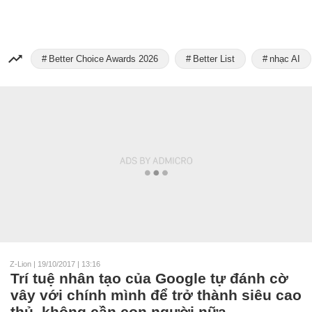
Better Choice Awards 2026
Better List
nhạc AI
Z-Lion
|
19/10/2017 | 13:16
Trí tuệ nhân tạo của Google tự đánh cờ
vây với chính mình để trở thành siêu cao
thủ, không cần con người nữa