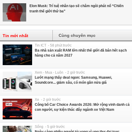
Elon Musk: Trí tuệ nhân tạo sẽ châm ngòi phát nổ “Chiến
tranh thế giới thứ ba”
Cùng chuyên mục
Tin mới nhất
Tin ICT - 58 phút trước
Ba nhà sản xuất RAM lớn nhất thế giới đã bán hết sạch
hàng cho cả năm 2027
Xem - Mua - Luôn - 2 giờ trước
Lướt mạng thấy deal ngon: Samsung, Huawei,
Soundcore... giảm sâu, có món gần nửa giá
Xe - 2 giờ trước
Công bố Car Choice Awards 2026: Mở rộng vinh danh cả
con người, sự kiện thúc đẩy ngành xe Việt Nam
Sống - 5 giờ trước
Ngày càng nhiều người tử vong vì ung thư đại trực