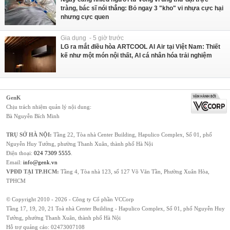
tràng, bác sĩ nói thẳng: Bỏ ngay 3 "kho" vi nhựa cực hại
nhưng cực quen
Gia dụng - 5 giờ trước
LG ra mắt điều hòa ARTCOOL AI Air tại Việt Nam: Thiết
kế như một món nội thất, AI cá nhân hóa trải nghiệm
GenK
Chịu trách nhiệm quản lý nội dung:
Bà Nguyễn Bích Minh
TRỤ SỞ HÀ NỘI:
Tầng 22, Tòa nhà Center Building, Hapulico Complex, Số 01, phố
Nguyễn Huy Tưởng, phường Thanh Xuân, thành phố Hà Nội
Điện thoại:
024 7309 5555
.
Email:
info@genk.vn
VPĐD TẠI TP.HCM:
Tầng 4, Tòa nhà 123, số 127 Võ Văn Tần, Phường Xuân Hòa,
TPHCM
© Copyright 2010 - 2026 - Công ty Cổ phần VCCorp
Tầng 17, 19, 20, 21 Toà nhà Center Building - Hapulico Complex, Số 01, phố Nguyễn Huy
Tưởng, phường Thanh Xuân, thành phố Hà Nội
Hỗ trợ quảng cáo:
02473007108