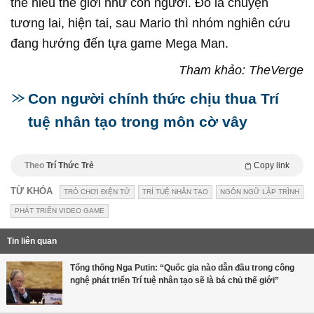
thể hiểu thế giới như con người. Đó là chuyện
tương lai, hiện tai, sau Mario thì nhóm nghiên cứu
đang hướng đến tựa game Mega Man.
Tham khảo: TheVerge
Con người chính thức chịu thua Trí
tuệ nhân tạo trong môn cờ vây
Theo
Trí Thức Trẻ
Copy link
TỪ KHÓA
TRÒ CHƠI ĐIỆN TỬ
TRÍ TUỆ NHÂN TẠO
NGÔN NGỮ LẬP TRÌNH
PHÁT TRIỂN VIDEO GAME
Tin liên quan
Tổng thống Nga Putin: “Quốc gia nào dẫn đầu trong công
nghệ phát triển Trí tuệ nhân tạo sẽ là bá chủ thế giới”