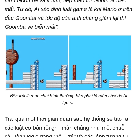
nấm Goomba và khung tiếp theo thì Goomba biến
mất. Từ đó, AI xác định luật game là khi Mario ở trên
đầu Goomba và tốc độ của anh chàng giảm lại thì
Goomba sẽ biến mất".
Bên trái là màn chơi bình thường, bên phải là màn chơi do AI
tạo ra.
Trải qua một thời gian quan sát, hệ thống sẽ tạo ra
các luật cơ bản rồi ghi nhận chúng như một chuỗi
câu lệnh logic dạng “nếu, thì" và các lệnh tương tự.