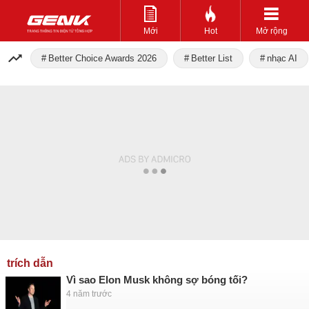
Mới
Hot
Mở rộng
Better Choice Awards 2026
Better List
nhạc AI
trích dẫn
Vì sao Elon Musk không sợ bóng tối?
4 năm trước