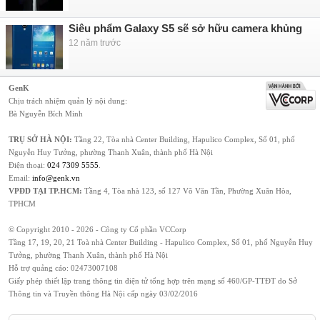
Siêu phẩm Galaxy S5 sẽ sở hữu camera khủng
12 năm trước
GenK
Chịu trách nhiệm quản lý nội dung:
Bà Nguyễn Bích Minh
TRỤ SỞ HÀ NỘI:
Tầng 22, Tòa nhà Center Building, Hapulico Complex, Số 01, phố
Nguyễn Huy Tưởng, phường Thanh Xuân, thành phố Hà Nội
Điện thoại:
024 7309 5555
.
Email:
info@genk.vn
VPĐD TẠI TP.HCM:
Tầng 4, Tòa nhà 123, số 127 Võ Văn Tần, Phường Xuân Hòa,
TPHCM
© Copyright 2010 - 2026 - Công ty Cổ phần VCCorp
Tầng 17, 19, 20, 21 Toà nhà Center Building - Hapulico Complex, Số 01, phố Nguyễn Huy
Tưởng, phường Thanh Xuân, thành phố Hà Nội
Hỗ trợ quảng cáo:
02473007108
Giấy phép thiết lập trang thông tin điện tử tổng hợp trên mạng số 460/GP-TTĐT do Sở
Thông tin và Truyền thông Hà Nội cấp ngày 03/02/2016