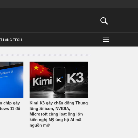
ẬT LÀNG TECH
n chip gây
Kimi K3 gây chấn động Thung
ndows 11 để
lũng Silicon, NVIDIA,
Microsoft cùng loạt ông lớn
kiến nghị Mỹ ủng hộ AI mã
nguồn mở