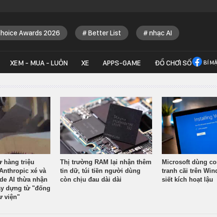
Choice Awards 2026
Better List
nhạc AI
XEM - MUA - LUÔN
XE
APPS-GAME
ĐỒ CHƠI SỐ
BÍ M
ừ hàng triệu
Thị trường RAM lại nhận thêm
Microsoft dùng co
Anthropic xé và
tin dữ, túi tiền người dùng
tranh cãi trên Wi
ude AI thừa nhận
còn chịu đau dài dài
siết kích hoạt lậu
y dựng từ "đống
ư viện"