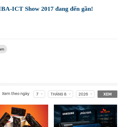
VIBA-ICT Show 2017 đang đến gần!
nam
Xem theo ngày
7
THÁNG 8
2026
XEM