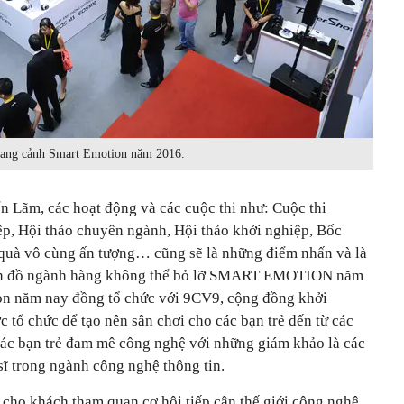
ang cảnh Smart Emotion năm 2016.
n Lãm, các hoạt động và các cuộc thi như: Cuộc thi
p, Hội thảo chuyên ngành, Hội thảo khởi nghiệp, Bốc
quà vô cùng ấn tượng… cũng sẽ là những điểm nhấn và là
 tín đồ ngành hàng không thể bỏ lỡ SMART EMOTION năm
hon năm nay đồng tổ chức với 9CV9, cộng đồng khởi
c tổ chức để tạo nên sân chơi cho các bạn trẻ đến từ các
ác bạn trẻ đam mê công nghệ với những giám khảo là các
 sĩ trong ngành công nghệ thông tin.
 cho khách tham quan cơ hội tiếp cận thế giới công nghệ