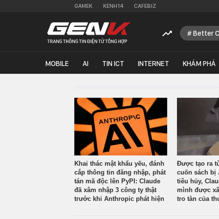
GAMEK
KENH14
CAFEBIZ
Better 
MOBILE
AI
TIN ICT
INTERNET
KHÁM PHÁ
Khai thác mật khẩu yếu, đánh
Được tạo ra t
cắp thông tin đăng nhập, phát
cuốn sách bị 
tán mã độc lên PyPI: Claude
tiêu hủy, Cla
đã xâm nhập 3 công ty thật
mình được xâ
trước khi Anthropic phát hiện
tro tàn của th