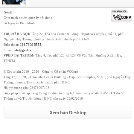
GenK
Chịu trách nhiệm quản lý nội dung:
Bà Nguyễn Bích Minh
TRỤ SỞ HÀ NỘI:
Tầng 22, Tòa nhà Center Building, Hapulico Complex, Số 01, phố
Nguyễn Huy Tưởng, phường Thanh Xuân, thành phố Hà Nội
Điện thoại:
024 7309 5555
.
Email:
info@genk.vn
VPĐD TẠI TP.HCM:
Tầng 4, Tòa nhà 123, số 127 Võ Văn Tần, Phường Xuân Hòa,
TPHCM
© Copyright 2010 - 2026 - Công ty Cổ phần VCCorp
Tầng 17, 19, 20, 21 Toà nhà Center Building - Hapulico Complex, Số 01, phố Nguyễn Huy
Tưởng, phường Thanh Xuân, thành phố Hà Nội
Hỗ trợ quảng cáo:
02473007108
Giấy phép thiết lập trang thông tin điện tử tổng hợp trên mạng số 460/GP-TTĐT do Sở
Thông tin và Truyền thông Hà Nội cấp ngày 03/02/2016
Xem bản Desktop