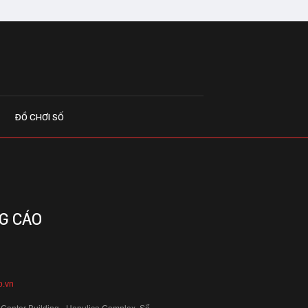
ĐỒ CHƠI SỐ
G CÁO
o.vn