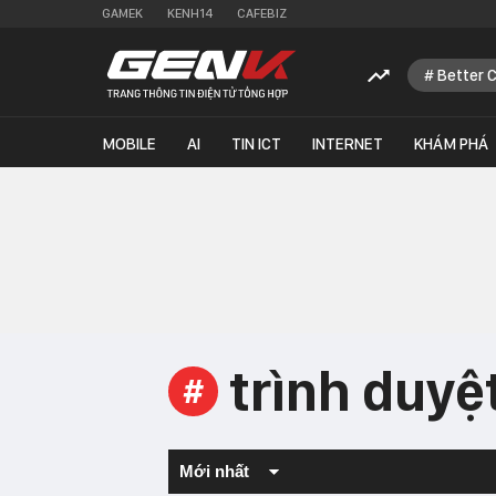
GAMEK
KENH14
CAFEBIZ
Better 
MOBILE
AI
TIN ICT
INTERNET
KHÁM PHÁ
trình duyệ
#
Mới nhất