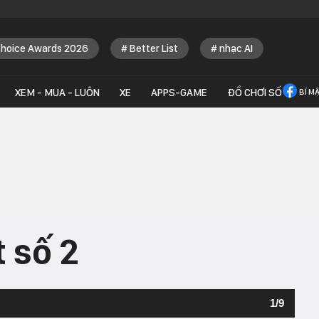
Choice Awards 2026
Better List
nhạc AI
XEM - MUA - LUÔN
XE
APPS-GAME
ĐỒ CHƠI SỐ
BÍ M
t số 2
1
/
9