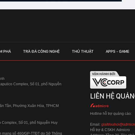
M PHÁ
TRÀ ĐÁ CÔNG NGHỆ
THỦ THUẬT
APPS - GAME
inh
Hapulico Complex, Số 01, phố Nguyễn
LIÊN HỆ QUẢN
 Văn Tần, Phường Xuân Hòa, TPHCM
Hotline hỗ trợ quảng cáo:
ico Complex, Số 01, phố Nguyễn Huy
Email:
giaitrixahoi@admicr
Hỗ trợ & CSKH: Admicro
 trên mạng số 460/GP-TTĐT do Sở Thông