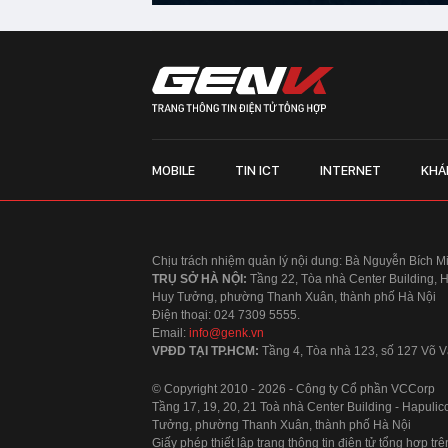
MOBILE
TIN ICT
INTERNET
KHÁ
Chịu trách nhiệm quản lý nội dung: Bà Nguyễn Bích M
TRỤ SỞ HÀ NỘI:
Tầng 22, Tòa nhà Center Building, 
Huy Tưởng, phường Thanh Xuân, thành phố Hà Nội
Điện thoại: 024 7309 5555.
Email:
info@genk.vn
VPĐD TẠI TP.HCM:
Tầng 4, Tòa nhà 123, số 127 Võ
© Copyright 2010 - 2026 - Công ty Cổ phần VCCorp
Tầng 17, 19, 20, 21 Toà nhà Center Building - Hapul
Tưởng, phường Thanh Xuân, thành phố Hà Nội
Giấy phép thiết lập trang thông tin điện tử tổng hợp