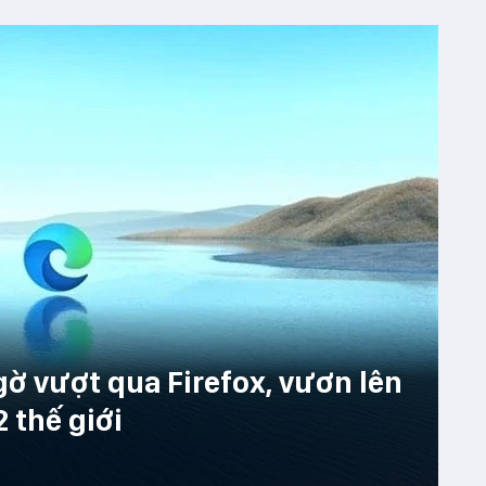
gờ vượt qua Firefox, vươn lên
2 thế giới