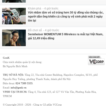
Khám phá - 4 giờ trước
Vứt nhầm tấm vé số trúng hơn 30 tỷ đồng vào thùng rác,
người đàn ông khiến cả công ty vệ sinh phải mất 2 ngày
tìm lại
Đồ chơi số - 4 giờ trước
Sennheiser MOMENTUM 5 Wireless ra mắt tại Việt Nam,
giá 12,49 triệu đồng
GenK
Chịu trách nhiệm quản lý nội dung:
Bà Nguyễn Bích Minh
TRỤ SỞ HÀ NỘI:
Tầng 22, Tòa nhà Center Building, Hapulico Complex, Số 01, phố
Nguyễn Huy Tưởng, phường Thanh Xuân, thành phố Hà Nội
Điện thoại:
024 7309 5555
.
Email:
info@genk.vn
VPĐD TẠI TP.HCM:
Tầng 4, Tòa nhà 123, số 127 Võ Văn Tần, Phường Xuân Hòa,
TPHCM
© Copyright 2010 - 2026 - Công ty Cổ phần VCCorp