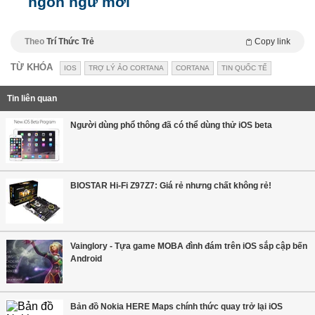
ngôn ngữ mới
Theo
Trí Thức Trẻ
Copy link
TỪ KHÓA
IOS
TRỢ LÝ ẢO CORTANA
CORTANA
TIN QUỐC TẾ
Tin liên quan
Người dùng phổ thông đã có thể dùng thử iOS beta
BIOSTAR Hi-Fi Z97Z7: Giá rẻ nhưng chất không rẻ!
Vainglory - Tựa game MOBA đình đám trên iOS sắp cập bến
Android
Bản đồ Nokia HERE Maps chính thức quay trở lại iOS