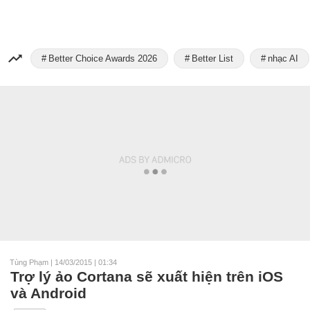
Better Choice Awards 2026
Better List
nhạc AI
Tùng Phạm
|
14/03/2015 | 01:34
Trợ lý ảo Cortana sẽ xuất hiện trên iOS
và Android