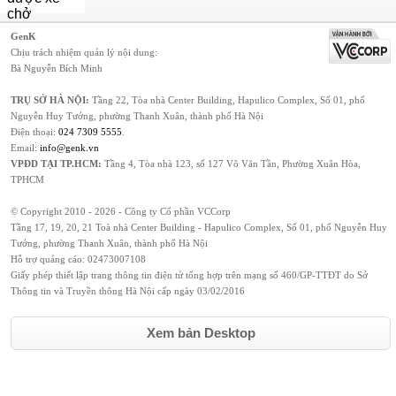
GenK
Chịu trách nhiệm quản lý nội dung:
Bà Nguyễn Bích Minh
TRỤ SỞ HÀ NỘI:
Tầng 22, Tòa nhà Center Building, Hapulico Complex, Số 01, phố
Nguyễn Huy Tưởng, phường Thanh Xuân, thành phố Hà Nội
Điện thoại:
024 7309 5555
.
Email:
info@genk.vn
VPĐD TẠI TP.HCM:
Tầng 4, Tòa nhà 123, số 127 Võ Văn Tần, Phường Xuân Hòa,
TPHCM
© Copyright 2010 - 2026 - Công ty Cổ phần VCCorp
Tầng 17, 19, 20, 21 Toà nhà Center Building - Hapulico Complex, Số 01, phố Nguyễn Huy
Tưởng, phường Thanh Xuân, thành phố Hà Nội
Hỗ trợ quảng cáo:
02473007108
Giấy phép thiết lập trang thông tin điện tử tổng hợp trên mạng số 460/GP-TTĐT do Sở
Thông tin và Truyền thông Hà Nội cấp ngày 03/02/2016
Xem bản Desktop