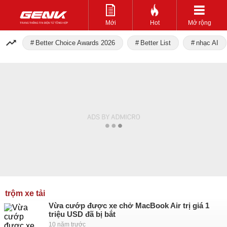
Mới
Hot
Mở rộng
Better Choice Awards 2026
Better List
nhạc AI
trộm xe tải
Vừa cướp được xe chở MacBook Air trị giá 1
triệu USD đã bị bắt
10 năm trước