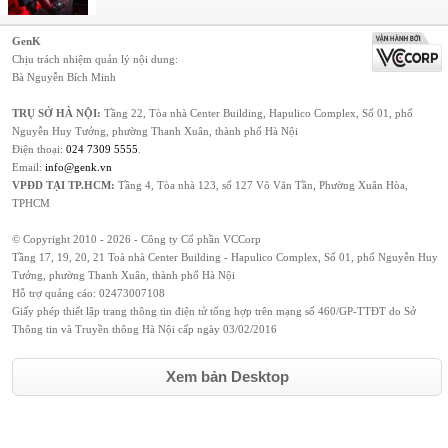
GenK
Chịu trách nhiệm quản lý nội dung:
Bà Nguyễn Bích Minh
TRỤ SỞ HÀ NỘI:
Tầng 22, Tòa nhà Center Building, Hapulico Complex, Số 01, phố
Nguyễn Huy Tưởng, phường Thanh Xuân, thành phố Hà Nội
Điện thoại:
024 7309 5555
.
Email:
info@genk.vn
VPĐD TẠI TP.HCM:
Tầng 4, Tòa nhà 123, số 127 Võ Văn Tần, Phường Xuân Hòa,
TPHCM
© Copyright 2010 - 2026 - Công ty Cổ phần VCCorp
Tầng 17, 19, 20, 21 Toà nhà Center Building - Hapulico Complex, Số 01, phố Nguyễn Huy
Tưởng, phường Thanh Xuân, thành phố Hà Nội
Hỗ trợ quảng cáo:
02473007108
Giấy phép thiết lập trang thông tin điện tử tổng hợp trên mạng số 460/GP-TTĐT do Sở
Thông tin và Truyền thông Hà Nội cấp ngày 03/02/2016
Xem bản Desktop