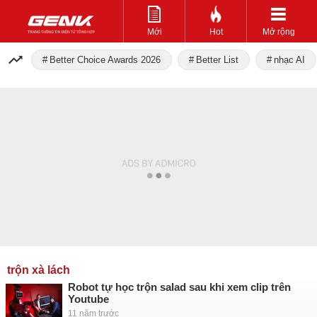
Mới
Hot
Mở rộng
Better Choice Awards 2026
Better List
nhạc AI
trộn xà lách
Robot tự học trộn salad sau khi xem clip trên
Youtube
11 năm trước