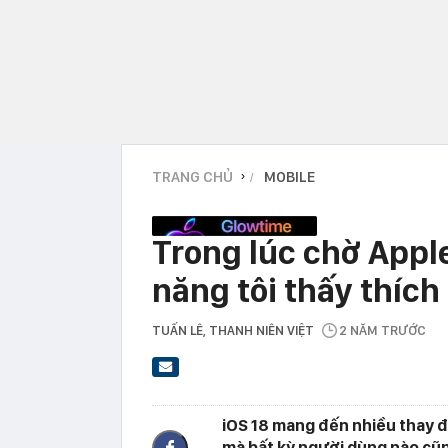
TRANG CHỦ
MOBILE
›
Trong lúc chờ Apple 
năng tôi thấy thích
TUẤN LÊ
, THANH NIÊN VIỆT
2 NĂM TRƯỚC
iOS 18 mang đến nhiều thay đổ
mà bất kỳ người dùng nào cũn