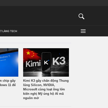
ẬT LÀNG TECH
n chip gây
Kimi K3 gây chấn động Thung
ndows 11 để
lũng Silicon, NVIDIA,
Microsoft cùng loạt ông lớn
kiến nghị Mỹ ủng hộ AI mã
nguồn mở