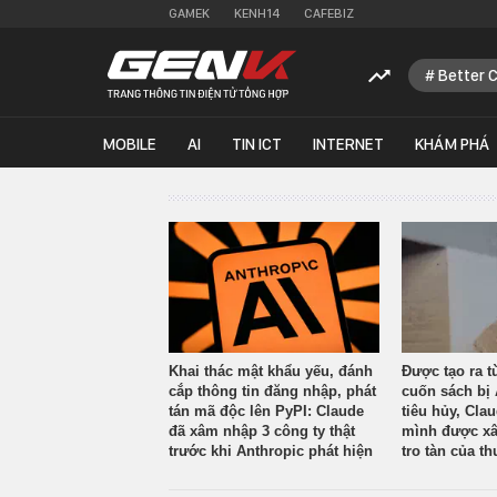
GAMEK
KENH14
CAFEBIZ
Better 
MOBILE
AI
TIN ICT
INTERNET
KHÁM PHÁ
Khai thác mật khẩu yếu, đánh
Được tạo ra t
cắp thông tin đăng nhập, phát
cuốn sách bị 
tán mã độc lên PyPI: Claude
tiêu hủy, Cla
đã xâm nhập 3 công ty thật
mình được xâ
trước khi Anthropic phát hiện
tro tàn của th