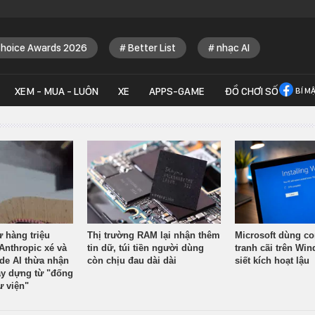
Choice Awards 2026
Better List
nhạc AI
XEM - MUA - LUÔN
XE
APPS-GAME
ĐỒ CHƠI SỐ
BÍ M
ừ hàng triệu
Thị trường RAM lại nhận thêm
Microsoft dùng co
Anthropic xé và
tin dữ, túi tiền người dùng
tranh cãi trên Wi
ude AI thừa nhận
còn chịu đau dài dài
siết kích hoạt lậu
y dựng từ "đống
ư viện"