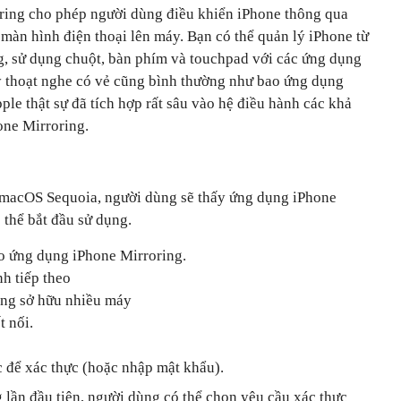
oring cho phép người dùng điều khiển ‌iPhone‌ thông qua
n hình điện thoại lên máy. Bạn có thể quản lý ‌iPhone‌ từ
g, sử dụng chuột, bàn phím và touchpad với các ứng dụng
này thoạt nghe có vẻ cũng bình thường như bao ứng dụng
ple thật sự đã tích hợp rất sâu vào hệ điều hành các khả
one‌ Mirroring.
 ‌macOS Sequoia‌, người dùng sẽ thấy ứng dụng ‌iPhone‌
 thể bắt đầu sử dụng.
ứng dụng ‌iPhone‌ Mirroring.
h tiếp theo
ang sở hữu nhiều máy
t nối.
 để xác thực (hoặc nhập mật khẩu).
g lần đầu tiên, người dùng có thể chọn yêu cầu xác thực