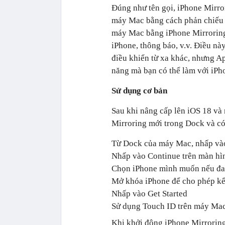
Đúng như tên gọi, ‌iPhone‌ Mirr
máy Mac bằng cách phản chiếu mà
máy Mac bằng ‌iPhone‌ Mirrorin
‌iPhone‌, thông báo, v.v. Điều 
điều khiển từ xa khác, nhưng Ap
năng mà bạn có thể làm với ‌iPh
Sử dụng cơ bản
Sau khi nâng cấp lên ‌iOS 18‌ và
Mirroring mới trong Dock và có
Từ Dock của máy Mac, nhấp vào 
Nhấp vào Continue trên màn hìn
Chọn ‌iPhone‌ mình muốn nếu đ
Mở khóa ‌iPhone để cho phép kế
Nhấp vào Get Started
Sử dụng Touch ID trên máy Mac
Khi khởi động ‌iPhone‌ Mirrorin