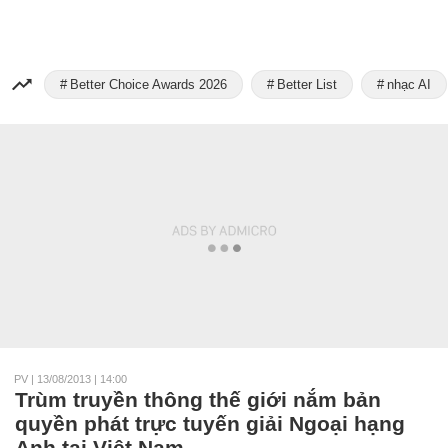
Better Choice Awards 2026
Better List
nhạc AI
PV
|
13/08/2013 | 14:00
Trùm truyền thông thế giới nắm bản
quyền phát trực tuyến giải Ngoại hạng
Anh tại Việt Nam