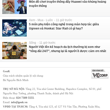
Món đồ chơi truyền thống đẩy Huawei vào khủng hoảng
truyền thông
Xem - Mua - Luôn - 11 giờ trước
5 món phụ kiện công nghệ trong màn hợp tác giữa
Ugreen và Honkai: Star Rail có gì hay?
Sống - 11 giờ trước
Người Việt lên kế hoạch du lịch thường bị xem như
“tổng đài 24/7”, nhưng lại là người ít được cảm ơn nhất
GenK
Chịu trách nhiệm quản lý nội dung:
Bà Nguyễn Bích Minh
TRỤ SỞ HÀ NỘI:
Tầng 22, Tòa nhà Center Building, Hapulico Complex, Số 01, phố
Nguyễn Huy Tưởng, phường Thanh Xuân, thành phố Hà Nội
Điện thoại:
024 7309 5555
.
Email:
info@genk.vn
VPĐD TẠI TP.HCM:
Tầng 4, Tòa nhà 123, số 127 Võ Văn Tần, Phường Xuân Hòa,