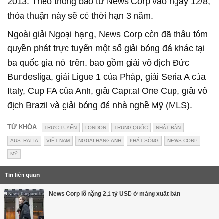
2013. Theo thông báo từ News Corp vào ngày 12/8,
thỏa thuận này sẽ có thời hạn 3 năm.
Ngoài giải Ngoại hạng, News Corp còn đã thâu tóm
quyền phát trực tuyến một số giải bóng đá khác tại
ba quốc gia nói trên, bao gồm giải vô địch Đức
Bundesliga, giải Ligue 1 của Pháp, giải Seria A của
Italy, Cup FA của Anh, giải Capital One Cup, giải vô
địch Brazil và giải bóng đá nhà nghề Mỹ (MLS).
TỪ KHÓA
TRỰC TUYẾN
LONDON
TRUNG QUỐC
NHẬT BẢN
AUSTRALIA
VIỆT NAM
NGOẠI HẠNG ANH
PHÁT SÓNG
NEWS CORP
MỸ
Tin liên quan
News Corp lỗ nặng 2,1 tỷ USD ở mảng xuất bản