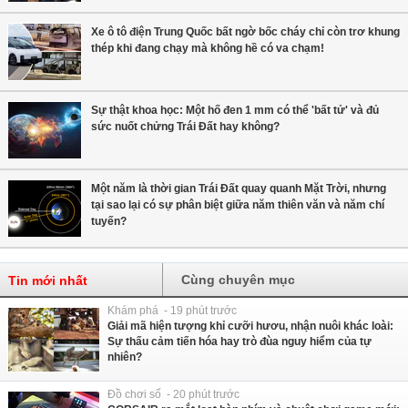
Xe ô tô điện Trung Quốc bất ngờ bốc cháy chỉ còn trơ khung
thép khi đang chạy mà không hề có va chạm!
Sự thật khoa học: Một hố đen 1 mm có thể 'bất tử' và đủ
sức nuốt chửng Trái Đất hay không?
Một năm là thời gian Trái Đất quay quanh Mặt Trời, nhưng
tại sao lại có sự phân biệt giữa năm thiên văn và năm chí
tuyến?
Cùng chuyên mục
Tin mới nhất
Khám phá - 19 phút trước
Giải mã hiện tượng khỉ cưỡi hươu, nhận nuôi khác loài:
Sự thấu cảm tiến hóa hay trò đùa nguy hiểm của tự
nhiên?
Đồ chơi số - 20 phút trước