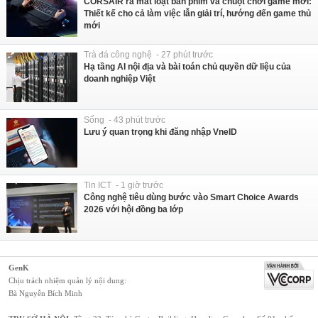
CORSAIR ra mắt loạt bàn phím và chuột chơi game mới:
Thiết kế cho cả làm việc lẫn giải trí, hướng đến game thủ
mới
Trà đá công nghệ - 27 phút trước
Hạ tầng AI nội địa và bài toán chủ quyền dữ liệu của
doanh nghiệp Việt
Sống - 43 phút trước
Lưu ý quan trọng khi đăng nhập VneID
Tin ICT - 1 giờ trước
Công nghệ tiêu dùng bước vào Smart Choice Awards
2026 với hội đồng ba lớp
GenK
Chịu trách nhiệm quản lý nội dung:
Bà Nguyễn Bích Minh