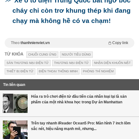
Xe ô tô điện Trung Quốc bất ngờ bốc
cháy chỉ còn trơ khung thép khi đang
chạy mà không hề có va chạm!
Theo
thanhnienviet.vn
Copy link
TỪ KHÓA
CHUỖI CUNG ỨNG
NGƯỜI TIÊU DÙNG
SÀN THƯƠNG MẠI ĐIỆN TỬ
THƯƠNG MẠI ĐIỆN TỬ
NHẬN DIỆN KHUÔN MẶT
THIẾT BỊ ĐIỆN TỬ
ĐIỆN THOẠI THÔNG MINH
PHÒNG THÍ NGHIỆM
Tin liên quan
Hóa ra trò chơi điện tử đầu tiên của nhân loại lại là sản
phẩm của một nhà khoa học trong Dự án Manhattan
Trên tay nhanh iReader Ocean5 Pro: Màn hình 7 inch lõm
sắc nét, hiệu năng mạnh mẽ, nhưng...