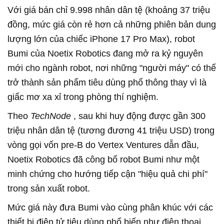
Với giá bán chỉ 9.998 nhân dân tệ (khoảng 37 triệu
đồng, mức giá còn rẻ hơn cả những phiên bản dung
lượng lớn của chiếc iPhone 17 Pro Max), robot
Bumi của Noetix Robotics đang mở ra kỷ nguyên
mới cho ngành robot, nơi những "người máy" có thể
trở thành sản phẩm tiêu dùng phổ thông thay vì là
giấc mơ xa xỉ trong phòng thí nghiệm.
Theo
TechNode
, sau khi huy động được gần 300
triệu nhân dân tệ (tương đương 41 triệu USD) trong
vòng gọi vốn pre-B do Vertex Ventures dẫn đầu,
Noetix Robotics đã công bố robot Bumi như một
minh chứng cho hướng tiếp cận "hiệu quả chi phí"
trong sản xuất robot.
Mức giá này đưa Bumi vào cùng phân khúc với các
thiết bị điện tử tiêu dùng phổ biến như điện thoại