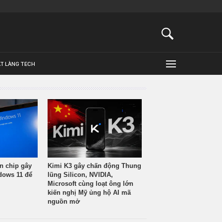
ẬT LÀNG TECH
n chip gây
Kimi K3 gây chấn động Thung
ndows 11 để
lũng Silicon, NVIDIA,
Microsoft cùng loạt ông lớn
kiến nghị Mỹ ủng hộ AI mã
nguồn mở