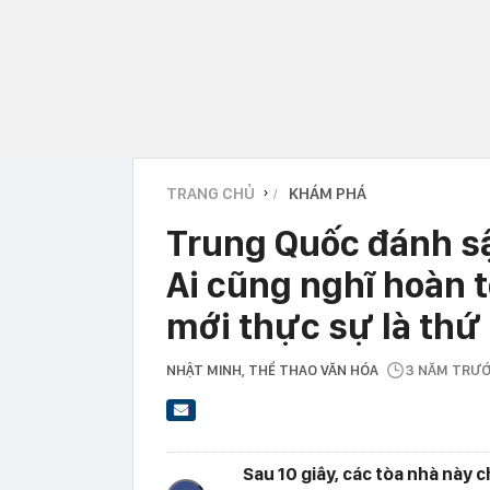
TRANG CHỦ
KHÁM PHÁ
›
Trung Quốc đánh sập
Ai cũng nghĩ hoàn 
mới thực sự là thứ 
NHẬT MINH
, THỂ THAO VĂN HÓA
3 NĂM TRƯ
Sau 10 giây, các tòa nhà này c