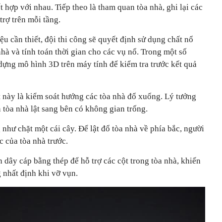
 hợp với nhau. Tiếp theo là tham quan tòa nhà, ghi lại các
 trợ trên mỗi tầng.
iệu cần thiết, đội thi công sẽ quyết định sử dụng chất nổ
nhà và tính toán thời gian cho các vụ nổ. Trong một số
 dựng mô hình 3D trên máy tính để kiểm tra trước kết quả
t này là kiểm soát hướng các tòa nhà đổ xuống. Lý tưởng
n tòa nhà lật sang bên có không gian trống.
như chặt một cái cây. Để lật đổ tòa nhà về phía bắc, người
c của tòa nhà trước.
h dây cáp bằng thép để hỗ trợ các cột trong tòa nhà, khiến
nhất định khi vỡ vụn.