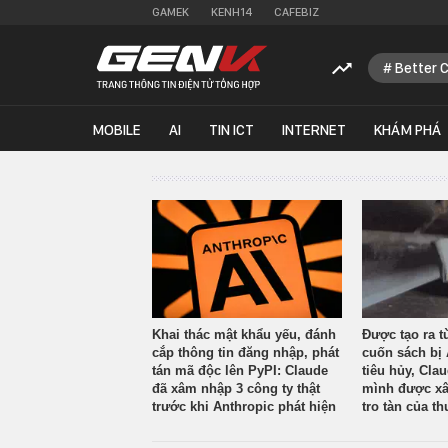
GAMEK
KENH14
CAFEBIZ
Better 
MOBILE
AI
TIN ICT
INTERNET
KHÁM PHÁ
Khai thác mật khẩu yếu, đánh
Được tạo ra t
cắp thông tin đăng nhập, phát
cuốn sách bị 
tán mã độc lên PyPI: Claude
tiêu hủy, Cla
đã xâm nhập 3 công ty thật
mình được xâ
trước khi Anthropic phát hiện
tro tàn của th