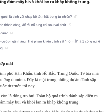
hững đám mây bi và khói lan ra khắp không trung.
người là sinh vật chạy bộ tốt nhất trong tự nhiên?
h thành công, để rồi nổ tung chỉ sau vài phút
ừ đâu?
 cướp ngân hàng: Thủ phạm khiến cảnh sát 'mờ mắt' là 1 công nghệ
ụng
chớp mắt
ành phố Hán Khẩu, tỉnh Hồ Bắc, Trung Quốc, 19 tòa nhà
iệu ứng domino. Đây là một trong những dự án đánh sập
uốc từ trước tới nay.
 còn là đống tro bụi. Toàn bộ quá trình đánh sập diễn ra
đám mây bụi và khói lan ra khắp không trung.