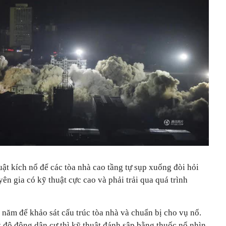
ật kích nổ để các tòa nhà cao tầng tự sụp xuống đòi hỏi
n gia có kỹ thuật cực cao và phải trải qua quá trình
a năm để khảo sát cấu trúc tòa nhà và chuẩn bị cho vụ nổ.
 độ đông dân cư thì kỹ thuật đánh sập bằng thuốc nổ nhìn