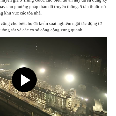
uyên gia ở Trung Quốc cho biết, dự án này đã sử dụng kỹ
thay cho phương pháp tháo dỡ truyền thống. 5 tấn thuốc nổ
ng khu vực các tòa nhà.
 công cho biết, họ đã kiểm soát nghiêm ngặt tác động từ
đường sắt và các cơ sở công cộng xung quanh.