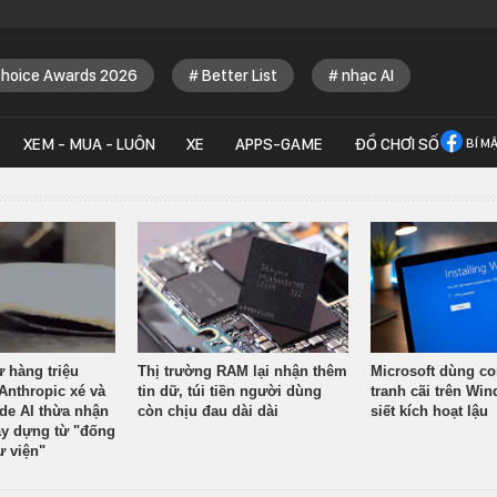
Choice Awards 2026
Better List
nhạc AI
XEM - MUA - LUÔN
XE
APPS-GAME
ĐỒ CHƠI SỐ
BÍ M
ừ hàng triệu
Thị trường RAM lại nhận thêm
Microsoft dùng co
Anthropic xé và
tin dữ, túi tiền người dùng
tranh cãi trên Wi
ude AI thừa nhận
còn chịu đau dài dài
siết kích hoạt lậu
y dựng từ "đống
ư viện"