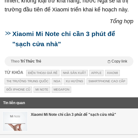
nhiên, không loại trừ khả năng, nước Nga sẽ là thị
trường đầu tiên để Xiaomi triển khai kế hoạch này.
Tổng hợp
Xiaomi Mi Note chỉ cần 3 phút để
"sạch cửa nhà"
Theo
Trí Thức Trẻ
Copy link
TỪ KHÓA
ĐIỆN THOẠI GIÁ RẺ
NHÀ SẢN XUẤT
APPLE
XIAOMI
THỊ TRƯỜNG TRUNG QUỐC
NGA
XU HƯỚNG
SMARTPHONE CAO CẤP
ĐỔI IPHONE CŨ
MI NOTE
MEGAFON
Tin liên quan
Xiaomi Mi Note chỉ cần 3 phút để "sạch cửa nhà"