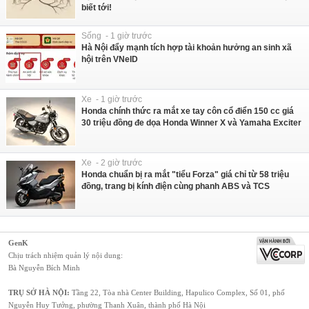
biết tới!
Sống - 1 giờ trước
Hà Nội đẩy mạnh tích hợp tài khoản hưởng an sinh xã
hội trên VNeID
Xe - 1 giờ trước
Honda chính thức ra mắt xe tay côn cổ điển 150 cc giá
30 triệu đồng đe dọa Honda Winner X và Yamaha Exciter
Xe - 2 giờ trước
Honda chuẩn bị ra mắt "tiểu Forza" giá chỉ từ 58 triệu
đồng, trang bị kính điện cùng phanh ABS và TCS
GenK
Chịu trách nhiệm quản lý nội dung:
Bà Nguyễn Bích Minh
TRỤ SỞ HÀ NỘI:
Tầng 22, Tòa nhà Center Building, Hapulico Complex, Số 01, phố
Nguyễn Huy Tưởng, phường Thanh Xuân, thành phố Hà Nội