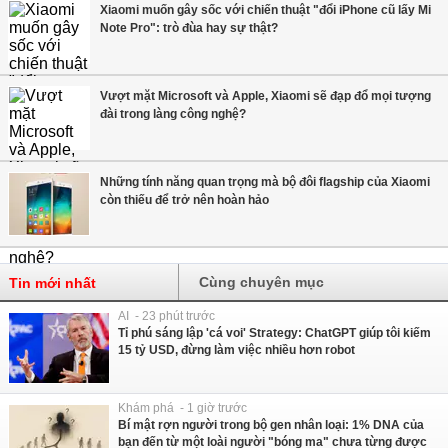
Xiaomi muốn gây sốc với chiến thuật "đổi iPhone cũ lấy Mi
Note Pro": trò đùa hay sự thật?
Vượt mặt Microsoft và Apple, Xiaomi sẽ đạp đổ mọi tượng
đài trong làng công nghệ?
Những tính năng quan trọng mà bộ đôi flagship của Xiaomi
còn thiếu để trở nên hoàn hảo
Cùng chuyên mục
Tin mới nhất
AI - 23 phút trước
Tỉ phú sáng lập 'cá voi' Strategy: ChatGPT giúp tôi kiếm
15 tỷ USD, đừng làm việc nhiều hơn robot
Khám phá - 1 giờ trước
Bí mật rợn người trong bộ gen nhân loại: 1% DNA của
bạn đến từ một loài người "bóng ma" chưa từng được