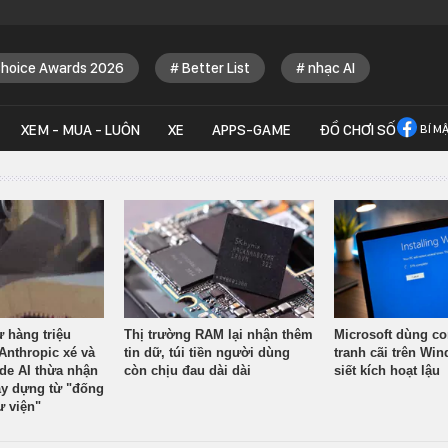
Choice Awards 2026
Better List
nhạc AI
XEM - MUA - LUÔN
XE
APPS-GAME
ĐỒ CHƠI SỐ
BÍ M
ừ hàng triệu
Thị trường RAM lại nhận thêm
Microsoft dùng co
Anthropic xé và
tin dữ, túi tiền người dùng
tranh cãi trên Wi
ude AI thừa nhận
còn chịu đau dài dài
siết kích hoạt lậu
y dựng từ "đống
ư viện"