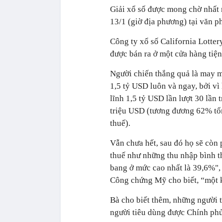
Giải xổ số được mong chờ nhất 
13/1 (giờ địa phương) tại văn p
Công ty xổ số California Lottery
được bán ra ở một cửa hàng tiện
Người chiến thắng quả là may mắ
1,5 tỷ USD luôn và ngay, bởi vì
lĩnh 1,5 tỷ USD lần lượt 30 lần
triệu USD (tương đương 62% tổng
thuế).
Vẫn chưa hết, sau đó họ sẽ còn p
thuế như những thu nhập bình th
bang ở mức cao nhất là 39,6%",
Công chứng Mỹ cho biết, “một 
Bà cho biết thêm, những người t
người tiêu dùng được Chính phủ