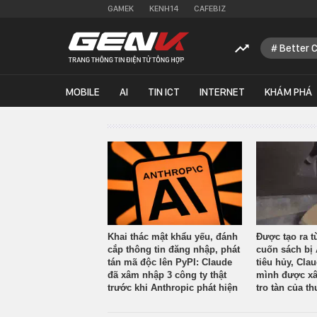
GAMEK
KENH14
CAFEBIZ
Better 
MOBILE
AI
TIN ICT
INTERNET
KHÁM PHÁ
Khai thác mật khẩu yếu, đánh
Được tạo ra t
cắp thông tin đăng nhập, phát
cuốn sách bị 
tán mã độc lên PyPI: Claude
tiêu hủy, Cla
đã xâm nhập 3 công ty thật
mình được xâ
trước khi Anthropic phát hiện
tro tàn của th