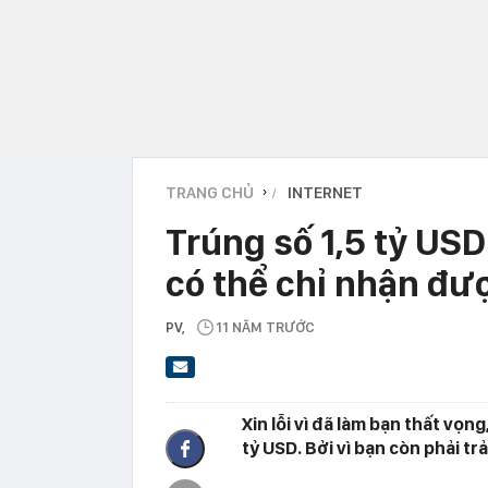
TRANG CHỦ
INTERNET
›
Trúng số 1,5 tỷ US
có thể chỉ nhận đư
PV
,
11 NĂM TRƯỚC
Xin lỗi vì đã làm bạn thất vọn
tỷ USD. Bởi vì bạn còn phải tr