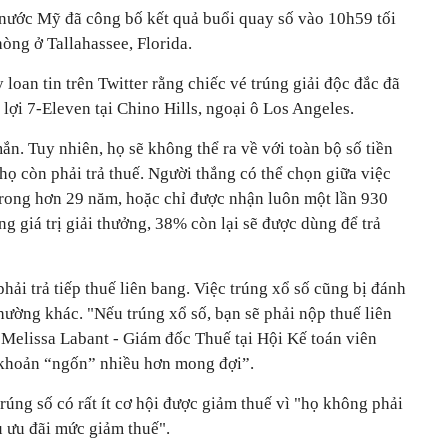
nước Mỹ đã công bố kết quả buổi quay số vào 10h59 tối
hòng ở Tallahassee, Florida.
 loan tin trên Twitter rằng chiếc vé trúng giải độc đắc đã
 lợi 7-Eleven tại Chino Hills, ngoại ô Los Angeles.
n. Tuy nhiên, họ sẽ không thể ra về với toàn bộ số tiền
 họ còn phải trả thuế. Người thắng có thể chọn giữa việc
 trong hơn 29 năm, hoặc chỉ được nhận luôn một lần 930
 giá trị giải thưởng, 38% còn lại sẽ được dùng để trả
hải trả tiếp thuế liên bang. Việc trúng xổ số cũng bị đánh
ường khác. "Nếu trúng xổ số, bạn sẽ phải nộp thuế liên
 Melissa Labant - Giám đốc Thuế tại Hội Kế toán viên
khoản “ngốn” nhiều hơn mong đợi”.
rúng số có rất ít cơ hội được giảm thuế vì "họ không phải
 ưu đãi mức giảm thuế".