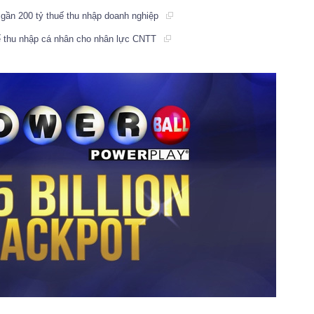
gần 200 tỷ thuế thu nhập doanh nghiệp
ế thu nhập cá nhân cho nhân lực CNTT