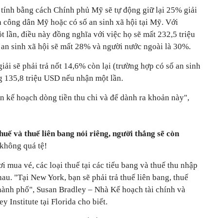
 tính bằng cách Chính phủ Mỹ sẽ tự động giữ lại 25% giải
à công dân Mỹ hoặc có số an sinh xã hội tại Mỹ. Với
 lần, điều này đồng nghĩa với việc họ sẽ mất 232,5 triệu
an sinh xã hội sẽ mất 28% và người nước ngoài là 30%.
iải sẽ phải trả nốt 14,6% còn lại (trường hợp có số an sinh
g 135,8 triệu USD nếu nhận một lần.
n kế hoạch dòng tiền thu chi và để dành ra khoản này",
 thuế và thuế liên bang nói riêng, người thắng sẽ còn
không quá tệ!
i mua vé, các loại thuế tại các tiểu bang và thuế thu nhập
au. "Tại New York, bạn sẽ phải trả thuế liên bang, thuế
thành phố", Susan Bradley – Nhà Kế hoạch tài chính và
 Institute tại Florida cho biết.