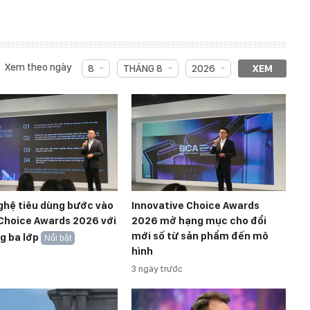
Xem theo ngày
8
THÁNG 8
2026
XEM
ghệ tiêu dùng bước vào
Innovative Choice Awards
Choice Awards 2026 với
2026 mở hạng mục cho đổi
mới số từ sản phẩm đến mô
g ba lớp
Nổi bật
hình
3 ngày trước