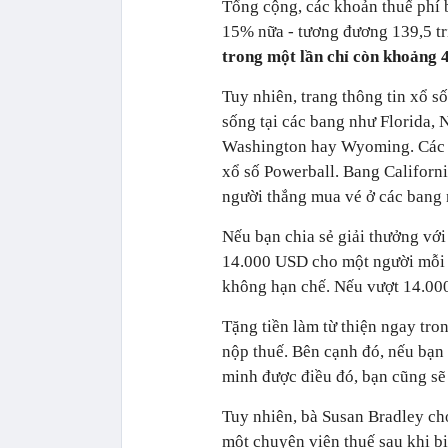
Tổng cộng, các khoản thuế phí b
15% nữa - tương đương 139,5 t
trong một lần chỉ còn khoảng 
Tuy nhiên, trang thông tin xổ 
sống tại các bang như Florida,
Washington hay Wyoming. Các b
xổ số Powerball. Bang Californ
người thắng mua vé ở các bang 
Nếu bạn chia sẻ giải thưởng với
14.000 USD cho một người mỗi 
không hạn chế. Nếu vượt 14.000
Tặng tiền làm từ thiện ngay tr
nộp thuế. Bên cạnh đó, nếu bạn
minh được điều đó, bạn cũng sẽ
Tuy nhiên, bà Susan Bradley cho
một chuyên viên thuế sau khi bi