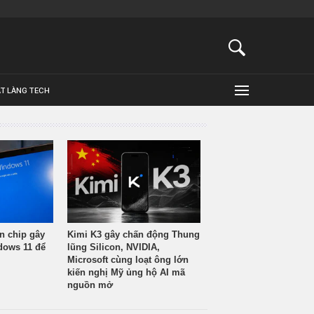
ẬT LÀNG TECH
n chip gây
Kimi K3 gây chấn động Thung
ndows 11 để
lũng Silicon, NVIDIA,
Microsoft cùng loạt ông lớn
kiến nghị Mỹ ủng hộ AI mã
nguồn mở