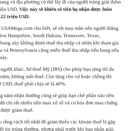
ang và địa phương có thể lấy đi của người trúng giải thêm
riệu USD.
Việc này sẽ khiến số tiền họ nhận được luôn
422 triệu USD.
số USAMega.com cho biết, sẽ rất may mắn nếu người thắng
 New Hampshire, South Dakota, Tennessee, Texas,
ang này không đánh thuế thu nhập cá nhân khi tham gia
ia và Pennsylvania cũng miễn thuế thu nhập tiểu bang nếu
này.
 người khác, Sở thuế Mỹ (IRS) cho phép bạn tặng tối đa
năm, không mất thuế. Còn tặng cho vợ hoặc chồng thì
 USD, thuế phải chịu sẽ là 40%.
ong năm nhận thưởng cũng sẽ giúp hạn chế phần nào tiền
 đã chi rất nhiều tiền mua xổ số và có hóa đơn mua chứng
 được giảm thuế.
 rằng cách tốt nhất để giảm thiểu các khoản thuế là gặp
ết tin trúng thưởng, nhưng phải trước khi bạn nhận giải.