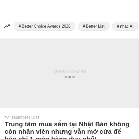
Better Choice Awards 2026
Better List
nhạc AI
PV
|
18/09/2016 | 12:35
Trung tâm mua sắm tại Nhật Bản không
còn nhân viên nhưng vẫn mở cửa để
bán chỉ 1 món hàng duy nhất