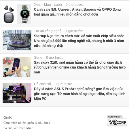
Xem - Mua - Luôn - 6 giờ trước
Canh sale 8/8: Ugreen, Anker, Baseus và OPPO đồng
loạt giảm giá, nhiều món đáng chốt đơn
Trà đá công nghệ - 7 giờ trước
Startup Nga tìm ra cách mới để sản xuất chip siêu nhỏ:
Nhanh gấp 3.000 lần công nghệ cũ, nhưng ít nhất 3 năm
nữa thành sự thật
Sống - 8 giờ trước
Sau ngày 31/8, một ngân hàng có thể từ chối giao dịch
rút/chuyển tiền online của khách hàng trong trường hợp
sau
Đồ chơi số - 9 giờ trước
Đây là cách ASUS ProArt “phủ sóng” góc làm việc của
giới sáng tạo: Từ màn hình hàng chục triệu, đến loạt linh
kiện PC
GenK
Chịu trách nhiệm quản lý nội dung:
Bà Nguyễn Bích Minh