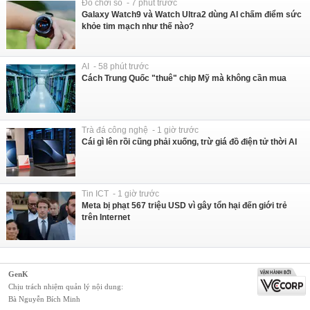
Đồ chơi số - 7 phút trước
Galaxy Watch9 và Watch Ultra2 dùng AI chấm điểm sức
khỏe tim mạch như thế nào?
AI - 58 phút trước
Cách Trung Quốc "thuê" chip Mỹ mà không cần mua
Trà đá công nghệ - 1 giờ trước
Cái gì lên rồi cũng phải xuống, trừ giá đồ điện tử thời AI
Tin ICT - 1 giờ trước
Meta bị phạt 567 triệu USD vì gây tổn hại đến giới trẻ
trên Internet
GenK
Chịu trách nhiệm quản lý nội dung:
Bà Nguyễn Bích Minh