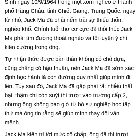
Sinh ngày 10/9/1964 trong một xóm nghèo ở thành
phố Hàng Châu, tỉnh Chiết Giang, Trung Quốc, ngay
từ nhỏ, Jack Ma đã phải nếm trải sự thiếu thốn,
nghèo khổ. Chính tuổi thơ cơ cực đã thôi thúc Jack
Ma phải tìm đường thoát nghèo và tôi luyện ý chí
kiên cường trong ông.
Tự nhận thức được bản thân không có chỗ dựa,
cũng chẳng có hậu thuẫn, nên Jack Ma đã sớm xác
định học hành là con đường duy nhất giúp mình đi
lên. Tuy sau đó, Jack Ma đã gặp phải rất nhiều thất
bại, thậm chí còn suýt thi trượt vào trường cấp 2,
nhưng ông không bao giờ từ bỏ sự nghiệp học tập -
thứ mà ông tin rằng sẽ giúp mình thay đổi vận
mệnh.
Jack Ma kiên trì tới mức cố chấp, ông đã thi trượt