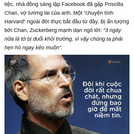
tiệc, nhà đồng sáng lập Facebook đã gặp Priscilla
Chan, vợ tương lai của anh. Một "chuyện tình
Harvard" ngoài đời thực bắt đầu từ đây. Bị ấn tượng
bởi Chan, Zuckerberg mạnh dạn ngỏ lời:
"3 ngày
nữa là tớ bị đuổi khỏi trường, vì vậy chúng ta phải
hẹn hò ngay kẻo muộn".