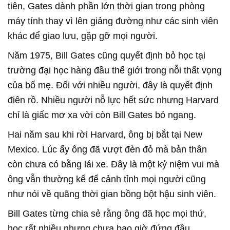
tiên, Gates dành phần lớn thời gian trong phòng
máy tính thay vì lên giảng đường như các sinh viên
khác để giao lưu, gặp gỡ mọi người.
Năm 1975, Bill Gates cũng quyết định bỏ học tại
trường đại học hàng đầu thế giới trong nỗi thất vọng
của bố mẹ. Đối với nhiều người, đây là quyết định
điên rồ. Nhiều người nỗ lực hết sức nhưng Harvard
chỉ là giấc mơ xa vời còn Bill Gates bỏ ngang.
Hai năm sau khi rời Harvard, ông bị bắt tại New
Mexico. Lúc ấy ông đã vượt đèn đỏ mà bản thân
còn chưa có bằng lái xe. Đây là một kỷ niệm vui mà
ông vẫn thường kể để cảnh tỉnh mọi người cũng
như nói về quãng thời gian bồng bột hậu sinh viên.
Bill Gates từng chia sẻ rằng ông đã học mọi thứ,
học rất nhiều nhưng chưa bao giờ đứng đầu.