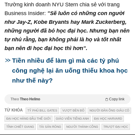
Trường kinh doanh NYU Stern chia sẻ với trang
Business Insider:
"Sẽ luôn có những con người
như Jay-Z, Kobe Bryants hay Mark Zuckerberg,
những người đã bỏ học đại học. Nhưng bạn nên
tự nhủ rằng, bạn không phải là họ và tốt nhất
bạn nên đi học đại học thì hơn".
Tiền nhiều để làm gì mà các tỷ phú
công nghệ lại ăn uống thiếu khoa học
như thế này?
Theo
Theo Helino
Copy link
TỪ KHÓA
TỶ PHÚ BILL GATES
VƯỢT ĐÈN ĐỎ
NGƯỜI ĐÀN ÔNG GIÀU CÓ
ĐẠI HỌC HÀNG ĐẦU THẾ GIỚI
GIÁO VIÊN TIẾNG ANH
ĐẠI HỌC HARVARD
TỈNH CHIẾT GIANG
TÀI SẢN RÒNG
NGƯỜI THÀNH CÔNG
TRƯỢT ĐẠI HỌC