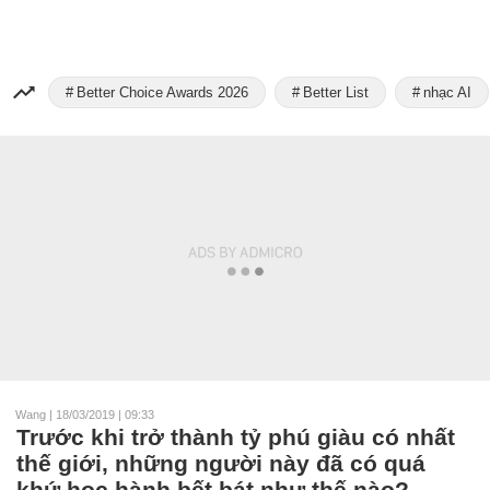
Better Choice Awards 2026
Better List
nhạc AI
Wang
|
18/03/2019 | 09:33
Trước khi trở thành tỷ phú giàu có nhất
thế giới, những người này đã có quá
khứ học hành bết bát như thế nào?