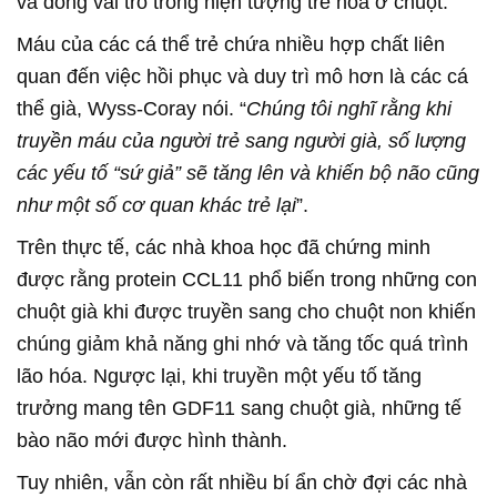
và đóng vai trò trong hiện tượng trẻ hóa ở chuột.
Máu của các cá thể trẻ chứa nhiều hợp chất liên
quan đến việc hồi phục và duy trì mô hơn là các cá
thể già, Wyss-Coray nói. “
Chúng tôi nghĩ rằng khi
truyền máu của người trẻ sang người già, số lượng
các yếu tố “sứ giả” sẽ tăng lên và khiến bộ não cũng
như một số cơ quan khác trẻ lại
”.
Trên thực tế, các nhà khoa học đã chứng minh
được rằng protein CCL11 phổ biến trong những con
chuột già khi được truyền sang cho chuột non khiến
chúng giảm khả năng ghi nhớ và tăng tốc quá trình
lão hóa. Ngược lại, khi truyền một yếu tố tăng
trưởng mang tên GDF11 sang chuột già, những tế
bào não mới được hình thành.
Tuy nhiên, vẫn còn rất nhiều bí ẩn chờ đợi các nhà