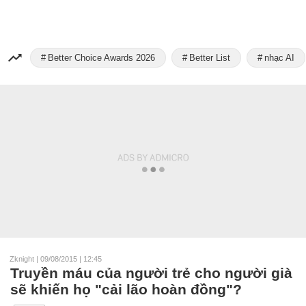
Better Choice Awards 2026
Better List
nhạc AI
Zknight
|
09/08/2015 | 12:45
Truyền máu của người trẻ cho người già
sẽ khiến họ "cải lão hoàn đồng"?