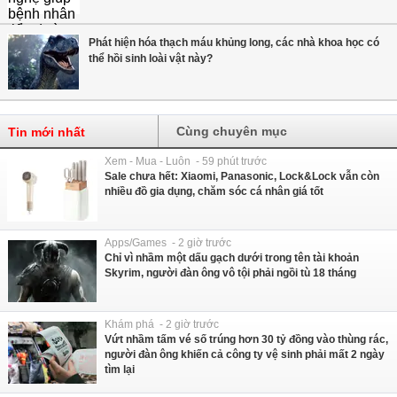
Phát hiện hóa thạch máu khủng long, các nhà khoa học có
thể hồi sinh loài vật này?
Cùng chuyên mục
Tin mới nhất
Xem - Mua - Luôn - 59 phút trước
Sale chưa hết: Xiaomi, Panasonic, Lock&Lock vẫn còn
nhiều đồ gia dụng, chăm sóc cá nhân giá tốt
Apps/Games - 2 giờ trước
Chỉ vì nhầm một dấu gạch dưới trong tên tài khoản
Skyrim, người đàn ông vô tội phải ngồi tù 18 tháng
Khám phá - 2 giờ trước
Vứt nhầm tấm vé số trúng hơn 30 tỷ đồng vào thùng rác,
người đàn ông khiến cả công ty vệ sinh phải mất 2 ngày
tìm lại