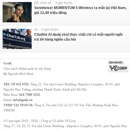
Đồ chơi số - 3 giờ trước
Sennheiser MOMENTUM 5 Wireless ra mắt tại Việt Nam,
giá 12,49 triệu đồng
AI - 3 giờ trước
Chatbot AI đang viral thực chất chỉ có một người ngồi
trả lời hàng nghìn câu hỏi
GenK
Chịu trách nhiệm quản lý nội dung:
Bà Nguyễn Bích Minh
TRỤ SỞ HÀ NỘI:
Tầng 22, Tòa nhà Center Building, Hapulico Complex, Số 01, phố
Nguyễn Huy Tưởng, phường Thanh Xuân, thành phố Hà Nội
Điện thoại:
024 7309 5555
.
Email:
info@genk.vn
VPĐD TẠI TP.HCM:
Tầng 4, Tòa nhà 123, số 127 Võ Văn Tần, Phường Xuân Hòa,
TPHCM
© Copyright 2010 - 2026 - Công ty Cổ phần VCCorp
Tầng 17, 19, 20, 21 Toà nhà Center Building - Hapulico Complex, Số 01, phố Nguyễn Huy