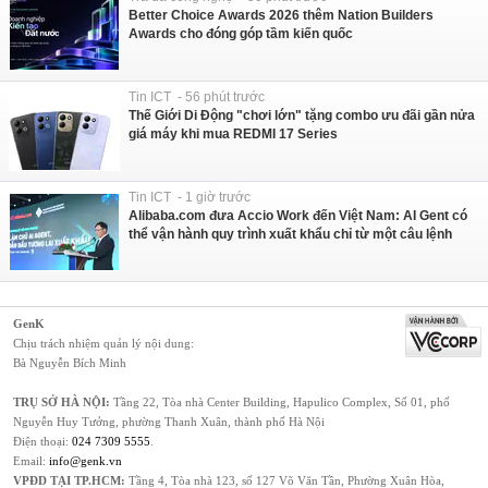
Better Choice Awards 2026 thêm Nation Builders
Awards cho đóng góp tầm kiến quốc
Tin ICT - 56 phút trước
Thế Giới Di Động "chơi lớn" tặng combo ưu đãi gần nửa
giá máy khi mua REDMI 17 Series
Tin ICT - 1 giờ trước
Alibaba.com đưa Accio Work đến Việt Nam: AI Gent có
thể vận hành quy trình xuất khẩu chỉ từ một câu lệnh
GenK
Chịu trách nhiệm quản lý nội dung:
Bà Nguyễn Bích Minh
TRỤ SỞ HÀ NỘI:
Tầng 22, Tòa nhà Center Building, Hapulico Complex, Số 01, phố
Nguyễn Huy Tưởng, phường Thanh Xuân, thành phố Hà Nội
Điện thoại:
024 7309 5555
.
Email:
info@genk.vn
VPĐD TẠI TP.HCM:
Tầng 4, Tòa nhà 123, số 127 Võ Văn Tần, Phường Xuân Hòa,