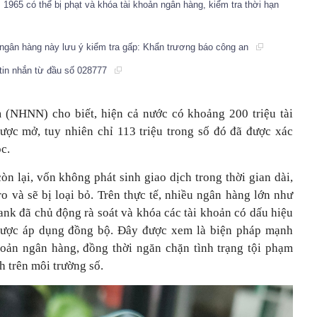
1965 có thể bị phạt và khóa tài khoản ngân hàng, kiểm tra thời hạn
n ngân hàng này lưu ý kiểm tra gấp: Khẩn trương báo công an
tin nhắn từ đầu số 028777
(NHNN) cho biết, hiện cả nước có khoảng 200 triệu tài
ợc mở, tuy nhiên chỉ 113 triệu trong số đó đã được xác
c.
òn lại, vốn không phát sinh giao dịch trong thời gian dài,
o và sẽ bị loại bỏ. Trên thực tế, nhiều ngân hàng lớn như
k đã chủ động rà soát và khóa các tài khoản có dấu hiệu
được áp dụng đồng bộ. Đây được xem là biện pháp mạnh
oản ngân hàng, đồng thời ngăn chặn tình trạng tội phạm
h trên môi trường số.