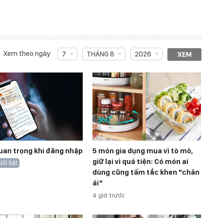
Xem theo ngày
7
THÁNG 8
2026
XEM
uan trọng khi đăng nhập
5 món gia dụng mua vì tò mò,
giữ lại vì quá tiện: Có món ai
Nổi bật
dùng cũng tấm tắc khen "chân
ái"
4 giờ trước