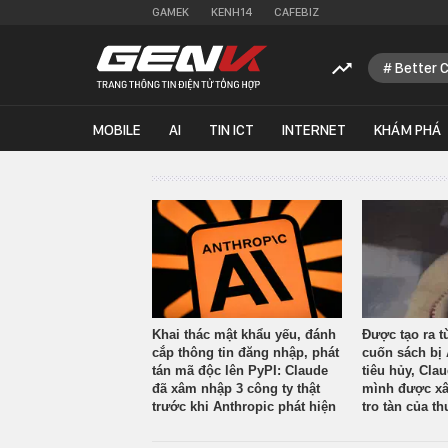
GAMEK
KENH14
CAFEBIZ
Better 
MOBILE
AI
TIN ICT
INTERNET
KHÁM PHÁ
Khai thác mật khẩu yếu, đánh
Được tạo ra t
cắp thông tin đăng nhập, phát
cuốn sách bị 
tán mã độc lên PyPI: Claude
tiêu hủy, Cla
đã xâm nhập 3 công ty thật
mình được xâ
trước khi Anthropic phát hiện
tro tàn của th