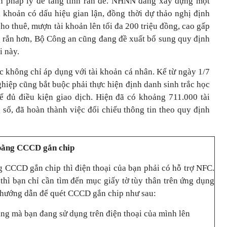
nh pháp lý để tăng tính răn đe. NHNN đang xây dựng một
i khoản có dấu hiệu gian lận, đồng thời dự thảo nghị định
ho thuê, mượn tài khoản lên tối đa 200 triệu đồng, cao gấp
g rắn hơn, Bộ Công an cũng đang đề xuất bổ sung quy định
i này.
c không chỉ áp dụng với tài khoản cá nhân. Kể từ ngày 1/7
hiệp cũng bắt buộc phải thực hiện định danh sinh trắc học
ể đủ điều kiện giao dịch. Hiện đã có khoảng 711.000 tài
số, đã hoàn thành việc đối chiếu thông tin theo quy định
 bằng CCCD gắn chip
g CCCD gắn chip thì điện thoại của bạn phải có hỗ trợ NFC.
thì bạn chỉ cần tìm đến mục giấy tờ tùy thân trên ứng dụng
 hướng dẫn để quét CCCD gắn chip như sau:
g mà bạn đang sử dụng trên điện thoại của mình lên