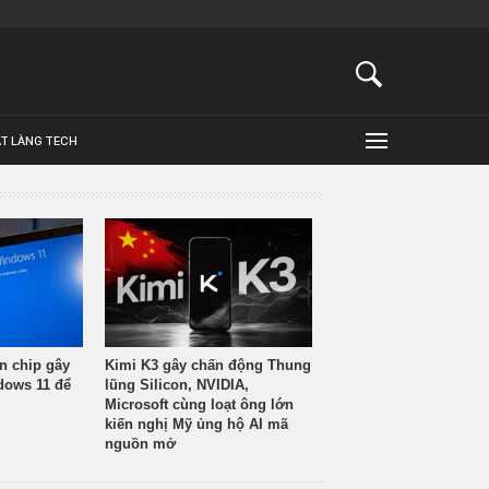
ẬT LÀNG TECH
n chip gây
Kimi K3 gây chấn động Thung
ndows 11 để
lũng Silicon, NVIDIA,
Microsoft cùng loạt ông lớn
kiến nghị Mỹ ủng hộ AI mã
nguồn mở