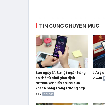
TIN CÙNG CHUYÊN MỤC
Sau ngày 31/8, một ngân hàng
Lưu ý q
có thể từ chối giao dịch
VneID
rút/chuyển tiền online của
khách hàng trong trường hợp
sau
Nổi bật