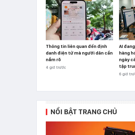
Thông tin liên quan đến định
AI đang
danh điện tử mà người dân cần
hàng hó
nắm rõ
ngày cà
tập tru
4 giờ trước
6 giờ tr
NỔI BẬT TRANG CHỦ