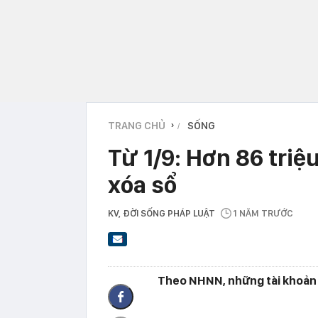
TRANG CHỦ
SỐNG
›
Từ 1/9: Hơn 86 triệ
xóa sổ
KV
, ĐỜI SỐNG PHÁP LUẬT
1 NĂM TRƯỚC
Theo NHNN, những tài khoản n