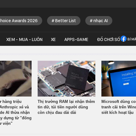
Choice Awards 2026
Better List
nhạc AI
XEM - MUA - LUÔN
XE
APPS-GAME
ĐỒ CHƠI SỐ
BÍ M
ừ hàng triệu
Thị trường RAM lại nhận thêm
Microsoft dùng co
Anthropic xé và
tin dữ, túi tiền người dùng
tranh cãi trên Wi
ude AI thừa nhận
còn chịu đau dài dài
siết kích hoạt lậu
y dựng từ "đống
ư viện"