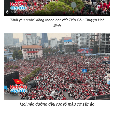
0:00
"Khối yêu nước" đồng thanh hát Viết Tiếp Câu Chuyện Hoà
Bình
Mọi nẻo đường đều rực rỡ màu cờ sắc áo