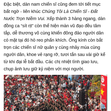
Đặc biệt, dàn nam chiến sĩ cũng đem tới tiết mục
bất ngờ - liên khúc
Chúng Tôi Là Chiến Sĩ - Đất
Nước Trọn Niềm Vui.
Xếp thành 3 hàng ngang, dàn
đồng ca “sít rịt” còn thể hiện màn vũ đạo đều tăm
tắp, dễ thương vô cùng khiến đông đảo người dân
có mặt tại đó hò reo phấn khích. Ống kính còn bắt
trọn các chiến sĩ nữ quân y cùng nhảy múa cùng
người dân, khoe vẻ rạng rỡ, tươi tắn sau vài giờ kể
từ khi đại lễ bắt đầu. Các chị nhiệt tình giao lưu,
chụp ảnh lưu giữ kỷ niệm với mọi người.