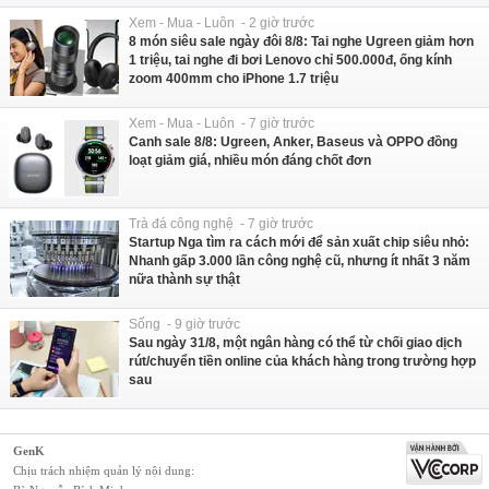
Xem - Mua - Luôn - 2 giờ trước
8 món siêu sale ngày đôi 8/8: Tai nghe Ugreen giảm hơn
1 triệu, tai nghe đi bơi Lenovo chỉ 500.000đ, ống kính
zoom 400mm cho iPhone 1.7 triệu
Xem - Mua - Luôn - 7 giờ trước
Canh sale 8/8: Ugreen, Anker, Baseus và OPPO đồng
loạt giảm giá, nhiều món đáng chốt đơn
Trà đá công nghệ - 7 giờ trước
Startup Nga tìm ra cách mới để sản xuất chip siêu nhỏ:
Nhanh gấp 3.000 lần công nghệ cũ, nhưng ít nhất 3 năm
nữa thành sự thật
Sống - 9 giờ trước
Sau ngày 31/8, một ngân hàng có thể từ chối giao dịch
rút/chuyển tiền online của khách hàng trong trường hợp
sau
GenK
Chịu trách nhiệm quản lý nội dung: