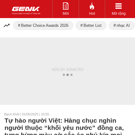
Mới
Hot
Mở rộng
Better Choice Awards 2026
Better List
nhạc AI
Bạch Khởi
|
01/05/2025 | 10:55
Tự hào người Việt: Hàng chục nghìn
người thuộc “khối yêu nước” đồng ca,
tưng bừng màu cờ sắc áo phủ kín mọi