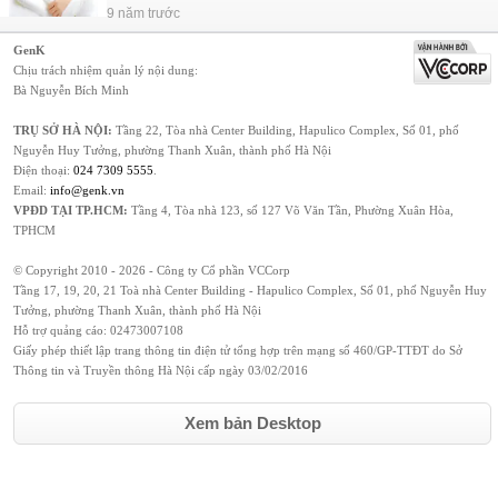
9 năm trước
GenK
Chịu trách nhiệm quản lý nội dung:
Bà Nguyễn Bích Minh
TRỤ SỞ HÀ NỘI:
Tầng 22, Tòa nhà Center Building, Hapulico Complex, Số 01, phố
Nguyễn Huy Tưởng, phường Thanh Xuân, thành phố Hà Nội
Điện thoại:
024 7309 5555
.
Email:
info@genk.vn
VPĐD TẠI TP.HCM:
Tầng 4, Tòa nhà 123, số 127 Võ Văn Tần, Phường Xuân Hòa,
TPHCM
© Copyright 2010 - 2026 - Công ty Cổ phần VCCorp
Tầng 17, 19, 20, 21 Toà nhà Center Building - Hapulico Complex, Số 01, phố Nguyễn Huy
Tưởng, phường Thanh Xuân, thành phố Hà Nội
Hỗ trợ quảng cáo:
02473007108
Giấy phép thiết lập trang thông tin điện tử tổng hợp trên mạng số 460/GP-TTĐT do Sở
Thông tin và Truyền thông Hà Nội cấp ngày 03/02/2016
Xem bản Desktop