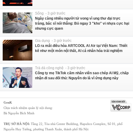
Sống - 3 giờ trước
Ngày càng nhiều người tử vong vì ung thư đại trực
tràng, bác sĩ nói thẳng: Bỏ ngay 3 "kho" vi nhựa cực hại
nhưng cực quen
Gia dụng - 3 giờ trước
LG ra mắt điều hòa ARTCOOL AI Air tại Việt Nam: Thiết
kế như một món nội thất, AI cá nhân hóa trải nghiệm
Trà đá công nghệ - 3 giờ trước
Công ty mẹ TikTok cấm nhân viên sao chép AI Mỹ, chấp
nhận đi sau đối thủ: Nguyên do là vì ứng dụng này
GenK
Chịu trách nhiệm quản lý nội dung:
Bà Nguyễn Bích Minh
TRỤ SỞ HÀ NỘI:
Tầng 22, Tòa nhà Center Building, Hapulico Complex, Số 01, phố
Nguyễn Huy Tưởng, phường Thanh Xuân, thành phố Hà Nội