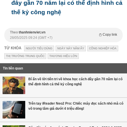
đây gần 70 năm lại có thể định hình cả
thế kỷ công nghệ
Theo
thanhnienviet.vn
Copy link
28/05/2025 09:24 (GMT +7)
TỪ KHÓA
NGƯỜI TIÊU DÙNG
NGÀY NÀY NĂM ẤY
CÔNG NGHIỆP HÓA
THỊ TRƯỜNG TRUNG QUỐC
THƯƠNG HIỆU LỚN
Tin liên quan
Bí ẩn về lời tiên tri về khoa học cách đây gần 70 năm lại có
thể định hình cả thế kỷ công nghệ
Trên tay iReader Neo2 Pro: Chiếc máy đọc sách nhỏ mà có
võ trong tầm giá dưới 4 triệu đồng!