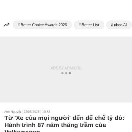
Better Choice Awards 2026
Better List
nhạc AI
Ánh Nguyệt
|
28/05/2025 | 10:33
Từ 'Xe của mọi người' đến đế chế tỷ đô:
Hành trình 87 năm thăng trầm của
Volkswagen