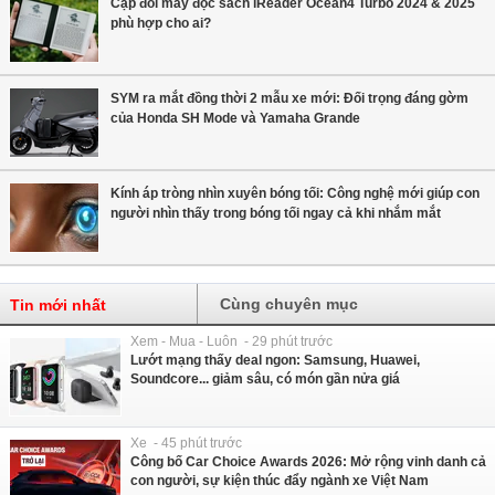
Cặp đôi máy đọc sách iReader Ocean4 Turbo 2024 & 2025
phù hợp cho ai?
SYM ra mắt đồng thời 2 mẫu xe mới: Đối trọng đáng gờm
của Honda SH Mode và Yamaha Grande
Kính áp tròng nhìn xuyên bóng tối: Công nghệ mới giúp con
người nhìn thấy trong bóng tối ngay cả khi nhắm mắt
Cùng chuyên mục
Tin mới nhất
Xem - Mua - Luôn - 29 phút trước
Lướt mạng thấy deal ngon: Samsung, Huawei,
Soundcore... giảm sâu, có món gần nửa giá
Xe - 45 phút trước
Công bố Car Choice Awards 2026: Mở rộng vinh danh cả
con người, sự kiện thúc đẩy ngành xe Việt Nam